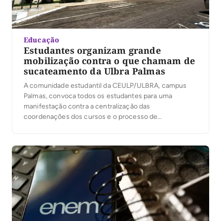
Educação
Estudantes organizam grande
mobilização contra o que chamam de
sucateamento da Ulbra Palmas
A comunidade estudantil da CEULP/ULBRA, campus
Palmas, convoca todos os estudantes para uma
manifestação contra a centralização das
coordenações dos cursos e o processo de
sucateamento da estrutura e do ensino na Ulbra. A
mobilização acontecerá junto às manifestações de
outros campi e busca defender uma formação de
qualidade, uma gestão acadêmica próxima dos
estudantes […]