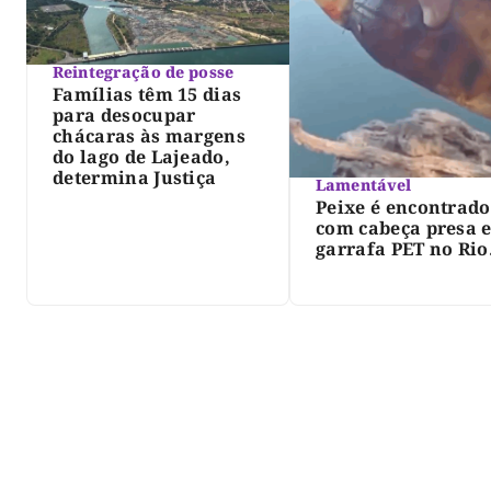
Reintegração de posse
Famílias têm 15 dias
para desocupar
chácaras às margens
do lago de Lajeado,
determina Justiça
Lamentável
Peixe é encontrado
com cabeça presa 
garrafa PET no Rio
Javaés e vídeo aler
para impacto do li
nos rios