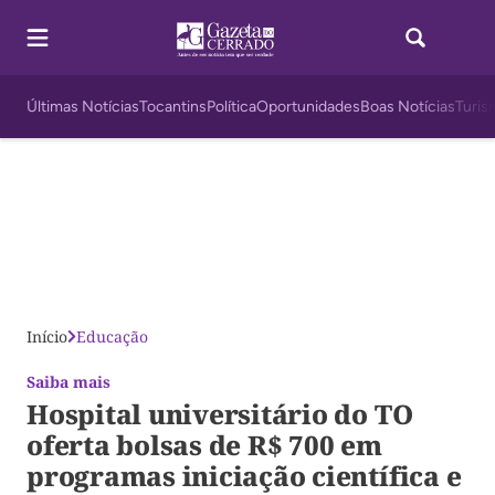
Últimas Notícias
Tocantins
Política
Oportunidades
Boas Notícias
Turis
Início
Educação
Saiba mais
Hospital universitário do TO
oferta bolsas de R$ 700 em
programas iniciação científica e