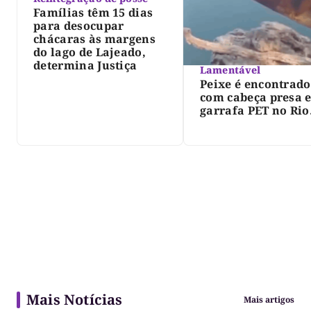
Famílias têm 15 dias
para desocupar
chácaras às margens
do lago de Lajeado,
determina Justiça
Lamentável
Peixe é encontrado
com cabeça presa 
garrafa PET no Rio
Javaés e vídeo aler
para impacto do li
nos rios
Mais Notícias
Mais artigos