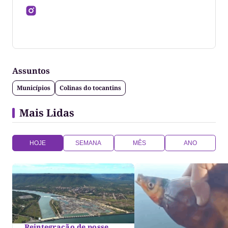
Jornalista formado pela Universidade Federal do
Tocantins
Assuntos
Municípios
Colinas do tocantins
Mais Lidas
HOJE
SEMANA
MÊS
ANO
Reintegração de posse