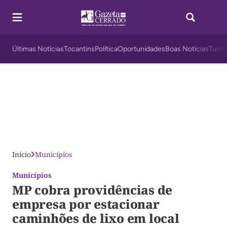
Últimas Notícias
Tocantins
Política
Oportunidades
Boas Notícias
Turis
Início
Municípios
Municípios
MP cobra providências de
empresa por estacionar
caminhões de lixo em local