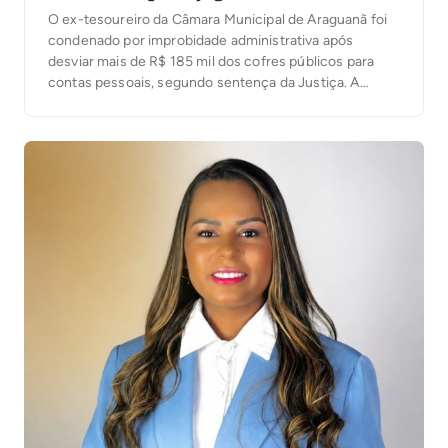
O ex-tesoureiro da Câmara Municipal de Araguanã foi
condenado por improbidade administrativa após
desviar mais de R$ 185 mil dos cofres públicos para
contas pessoais, segundo sentença da Justiça. A
decisão foi proferida nesta terça-feira (4) pelo juiz
José Carlos Ferreira Machado, da 1ª Escrivania Cível de
Xambioá. De acordo com o processo, o ex-servidor […]