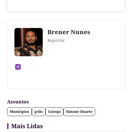
Brener Nunes
Repórter
Jornalista formado pela Universidade Federal do
Tocantins
Assuntos
Municípios
grilo
Gurupi
Simone Duarte
Mais Lidas