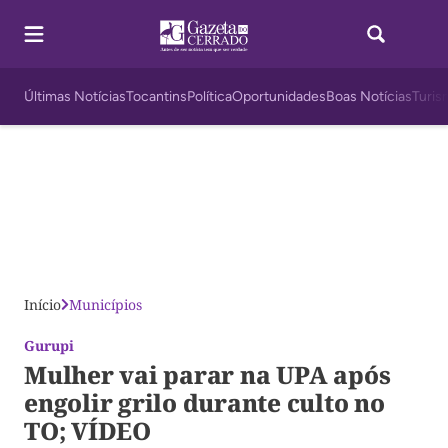
Últimas Notícias
Tocantins
Política
Oportunidades
Boas Notícias
Turis
Início
Municípios
Gurupi
Mulher vai parar na UPA após
engolir grilo durante culto no
TO; VÍDEO