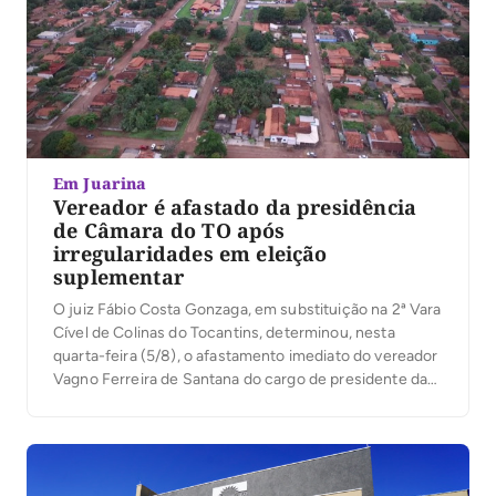
Em Juarina
Vereador é afastado da presidência
de Câmara do TO após
irregularidades em eleição
suplementar
O juiz Fábio Costa Gonzaga, em substituição na 2ª Vara
Cível de Colinas do Tocantins, determinou, nesta
quarta-feira (5/8), o afastamento imediato do vereador
Vagno Ferreira de Santana do cargo de presidente da
Câmara Municipal de Juarina. A medida não cassa o
mandato político do vereador, mas o afasta
exclusivamente da função de presidente. Conforme
[…]