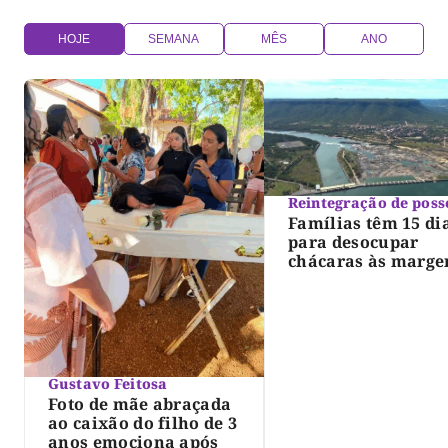
HOJE
SEMANA
MÊS
ANO
Reintegração de poss
Famílias têm 15 di
para desocupar
chácaras às marge
do lago de Lajeado
determina Justiça
Gustavo Feitosa
Foto de mãe abraçada
ao caixão do filho de 3
anos emociona após