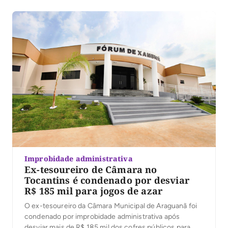
Superficial Duplo (TSD), que irão beneficiar ruas e
avenidas de cinco setores da cidade. Com
investimento […]
Improbidade administrativa
Ex-tesoureiro de Câmara no
Tocantins é condenado por desviar
R$ 185 mil para jogos de azar
O ex-tesoureiro da Câmara Municipal de Araguanã foi
condenado por improbidade administrativa após
desviar mais de R$ 185 mil dos cofres públicos para