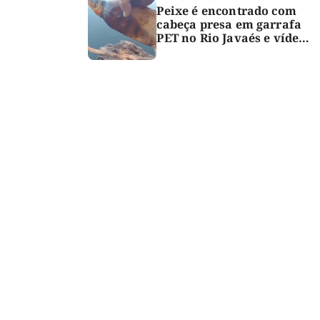
Peixe é encontrado com
cabeça presa em garrafa
PET no Rio Javaés e vídeo
alerta para impacto do
lixo nos rios