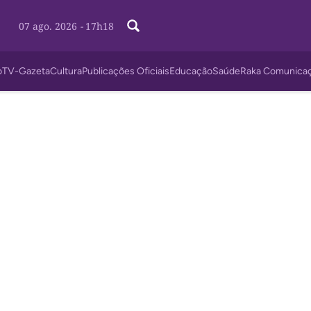
07 ago. 2026
-
17h18
o
TV-Gazeta
Cultura
Publicações Oficiais
Educação
Saúde
Raka Comunica