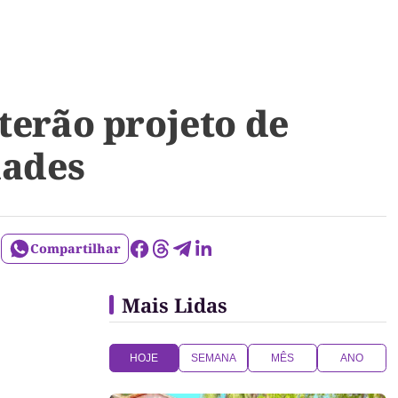
terão projeto de
dades
Compartilhar
Mais Lidas
HOJE
SEMANA
MÊS
ANO