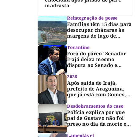
madrasta
Reintegração de posse
Famílias têm 15 dias para
desocupar chácaras às
margens do lago de
Lajeado, determina
Justiça
Tocantins
Fora do páreo! Senador
Irajá deixa mesmo
disputa ao Senado e
desabafa: “Saio deste
processo de cabeça
2026
erguida, com gratidão e
Após saída de Irajá,
respeito”
prefeito de Araguaína,
que já está com Gomes,
entra também na
campanha de Dimas e
Desdobramentos do caso
fará anúncio oficial
Polícia explica por que
pai de Gustavo não foi
preso no dia da morte e
detalha avanço da
investigação
Lamentável