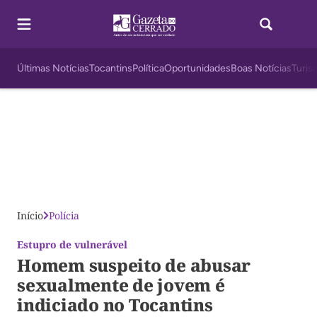
Últimas Notícias
Tocantins
Política
Oportunidades
Boas Notícias
Turis
Início
Polícia
Estupro de vulnerável
Homem suspeito de abusar
sexualmente de jovem é
indiciado no Tocantins