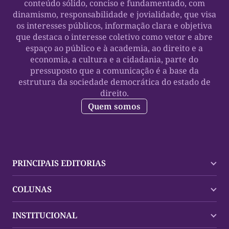
conteúdo sólido, conciso e fundamentado, com
dinamismo, responsabilidade e jovialidade, que visa
os interesses públicos, informação clara e objetiva
que destaca o interesse coletivo como vetor e abre
espaço ao público e à academia, ao direito e a
economia, a cultura e a cidadania, parte do
pressuposto que a comunicação é a base da
estrutura da sociedade democrática do estado de
direito.
Quem somos
PRINCIPAIS EDITORIAS
Últimas Notícias
COLUNAS
Palmas
Tocantins
Trocando em Miúdos
INSTITUCIONAL
Mundo
Policial