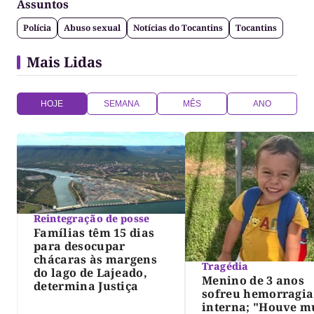
Assuntos
Polícia
Abuso sexual
Notícias do Tocantins
Tocantins
Mais Lidas
HOJE
SEMANA
MÊS
ANO
Reintegração de posse
Famílias têm 15 dias
para desocupar
chácaras às margens
Tragédia
do lago de Lajeado,
Menino de 3 anos
determina Justiça
sofreu hemorragia
interna; "Houve m