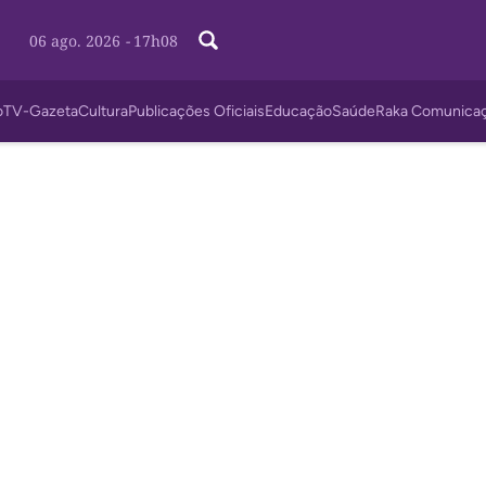
06 ago. 2026
-
17h08
o
TV-Gazeta
Cultura
Publicações Oficiais
Educação
Saúde
Raka Comunica