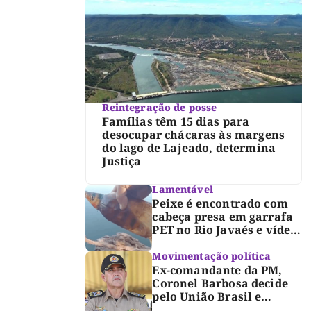
Reintegração de posse
Famílias têm 15 dias para
desocupar chácaras às margens
do lago de Lajeado, determina
Justiça
Lamentável
Peixe é encontrado com
cabeça presa em garrafa
PET no Rio Javaés e vídeo
alerta para impacto do
lixo nos rios
Movimentação política
Ex-comandante da PM,
Coronel Barbosa decide
pelo União Brasil e
reforça chapa federal de