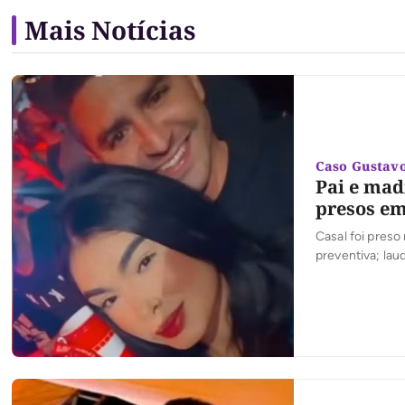
Mais Notícias
Caso Gustav
Pai e mad
presos e
Casal foi preso 
preventiva; lau