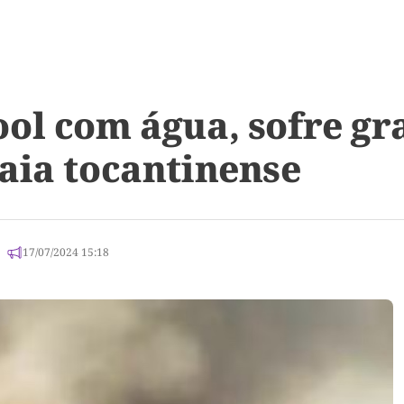
ol com água, sofre g
aia tocantinense
17/07/2024 15:18