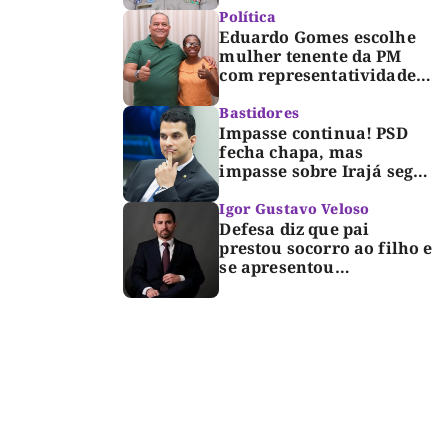
Dorinha
Política
Eduardo Gomes escolhe
mulher tenente da PM
com representatividade e
trajetória de superação
para compor segunda
Bastidores
suplência ao Senado
Impasse continua! PSD
fecha chapa, mas
impasse sobre Irajá segue
até o limite do prazo no
TRE; Laurez diz que nome
Igor Gustavo Veloso
dele não foi homologado
Defesa diz que pai
prestou socorro ao filho e
se apresentou
espontaneamente à
polícia após morte de
criança de 3 anos