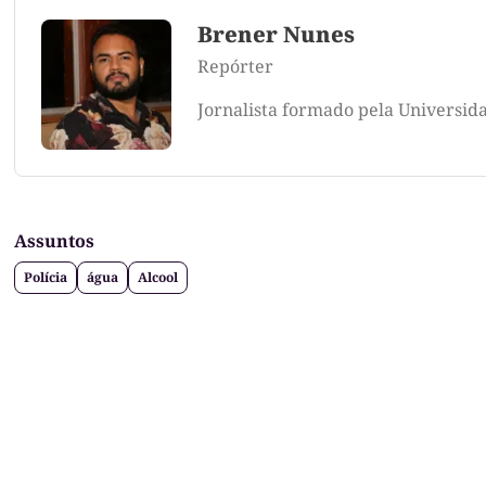
Brener Nunes
Repórter
Jornalista formado pela Universid
Assuntos
Polícia
água
Alcool