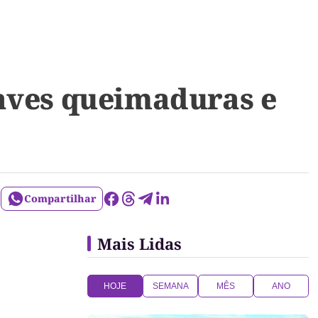
raves queimaduras e
Compartilhar
Mais Lidas
HOJE
SEMANA
MÊS
ANO