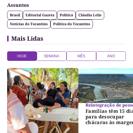
político e anti-fake!
Assuntos
Brasil
Editorial Gazeta
Política
Cláudia Lelis
Notícias do Tocantins
Política do Tocantins
Mais Lidas
HOJE
SEMANA
MÊS
ANO
Reintegração de poss
Famílias têm 15 di
para desocupar
chácaras às marge
do lago de Lajeado