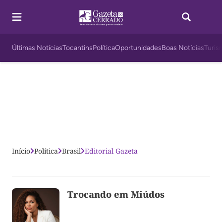
Últimas Notícias
Tocantins
Política
Oportunidades
Boas Notícias
Turis
Início
Política
Brasil
Editorial Gazeta
Trocando em Miúdos