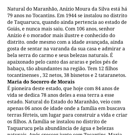
Natural do Maranhão, Anízio Moura da Silva está há
79 anos no Tocantins. Em 1944 se instalou no distrito
de Taquarucu, quando ainda pertencia ao estado de
Goiás, e nunca mais saiu. Com 106 anos, senhor
Anízio é o morador mais ilustre e conhecido do
distrito. onde mesmo com a idade avançada, ainda
gosta de sentar na varanda da sua casa e admirar a
bela serra do carmo e seus belezas naturais. É
apaixonado pelo canto das araras e pelos pés de
babaçu, tão abundantes na região. Tem 12 filhos
tocantinenses , 32 netos, 38 bisnetos e 2 tataranetos.
Maria do Socorro de Morais
É pioneira deste estado, que hoje com 84 anos de
vida se dedica 78 anos deles a essa terra a esse
estado. Natural do Estado do Maranhão, veio com
apenas 06 anos de idade onde a família em buscava
terras férteis, um lugar para construir a vida e criar
os filhos. A família se instalou no distrito de
Taquarucu pela abundância de água e belezas
naturais. Após crescer junto com Tocantins, Maria