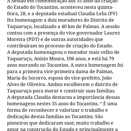
A Sessão em comemoração aos 35 anos da criação
do Estado do Tocantins, aconteceu nesta quinta-
feira, 28, e a deputada estadual Claudia Lelis (PV)
fez homenagem a dois moradores do Distrito de
Taquaruçu, localizado a 40 km de Palmas. A sessão
contou com a presença do vice-governador Laurez
Moreira (PDT) e de outras autoridades que
contribuíram no processo de criação do Estado.
A deputada homenageou o morador mais velho de
Taquaruçu, Anízio Moura, 106 anos, e está há 79
anos morando no Tocantins. A outra homenagem foi
para a primeira vice-primeira dama de Palmas,
Maria do Socorro, esposa do vice-prefeito, João
Alves de Oliveira. Ambos escolherem o distrito de
Taquaruçu para morar e construir suas famílias.
A deputada Claudia destacou a importância dessas
homenagens nestes 35 anos do Tocantins. “ É uma
forma de reconhecer e valorizar o trabalho e
dedicação destas famílias ao Tocantins. São
pioneiros que dedicaram suor, muito trabalho e
amor na construção do Estado e principalmente a