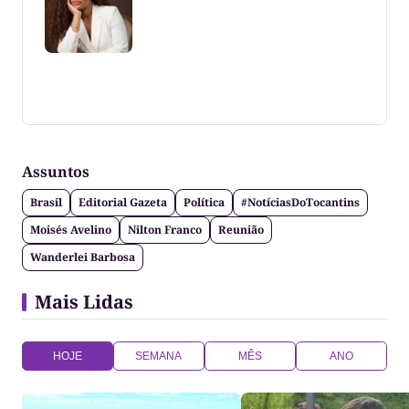
Coluna escrita por Maju Cotrim escritora e
consultora de comunicação. CEO Editora-Chefe da
Gazeta do Cerrado. Jornalismo de causa, social,
político e anti-fake!
Assuntos
Brasil
Editorial Gazeta
Política
#NotíciasDoTocantins
Moisés Avelino
Nilton Franco
Reunião
Wanderlei Barbosa
Mais Lidas
HOJE
SEMANA
MÊS
ANO