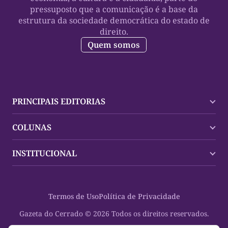
pressuposto que a comunicação é a base da
estrutura da sociedade democrática do estado de
direito.
Quem somos
PRINCIPAIS EDITORIAS
Últimas Notícias
COLUNAS
Palmas
Tocantins
Trocando em Miúdos
INSTITUCIONAL
Mundo
Policial
Política
Cultura Dinâmica
Midia Kit
Polícia
Saudabilidade
Contato
Termos de Uso
Política de Privacidade
Oportunidades
Planeta Vivo
Sobre
Cultura
Espaço Cidadania
Gazeta do Cerrado © 2026 Todos os direitos reservados.
Saúde
Turistando Gazeta