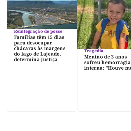
Reintegração de posse
Famílias têm 15 dias
para desocupar
chácaras às margens
Tragédia
do lago de Lajeado,
Menino de 3 anos
determina Justiça
sofreu hemorragia
interna; "Houve m
violência", diz dir
do IML