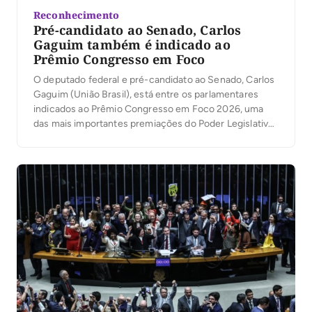
Reconhecimento
Pré-candidato ao Senado, Carlos
Gaguim também é indicado ao
Prêmio Congresso em Foco
O deputado federal e pré-candidato ao Senado, Carlos
Gaguim (União Brasil), está entre os parlamentares
indicados ao Prêmio Congresso em Foco 2026, uma
das mais importantes premiações do Poder Legislativo
brasileiro. A votação popular foi aberta nesta segunda-
feira, 6, permitindo que a população participe da
escolha dos deputados e senadores que mais se
destacaram no […]