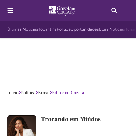
Últimas Notícias
Tocantins
Política
Oportunidades
Boas Notícias
Turis
Início
Política
Brasil
Editorial Gazeta
Trocando em Miúdos