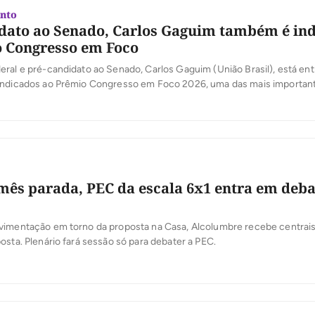
nto
dato ao Senado, Carlos Gaguim também é in
 Congresso em Foco
ral e pré-candidato ao Senado, Carlos Gaguim (União Brasil), está ent
indicados ao Prêmio Congresso em Foco 2026, uma das mais importan
oder Legislativo brasileiro. A votação popular foi aberta nesta segunda-
 a população participe da escolha dos deputados e senadores que mais
[…]
ês parada, PEC da escala 6x1 entra em deba
vimentação em torno da proposta na Casa, Alcolumbre recebe centrais 
osta. Plenário fará sessão só para debater a PEC.