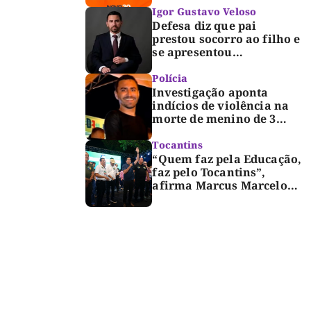
Igor Gustavo Veloso
Defesa diz que pai
prestou socorro ao filho e
se apresentou
espontaneamente à
polícia após morte de
Polícia
criança de 3 anos
Investigação aponta
indícios de violência na
morte de menino de 3
anos em Palmas
Tocantins
“Quem faz pela Educação,
faz pelo Tocantins”,
afirma Marcus Marcelo
durante reunião com
professores e lideranças
em Palmas