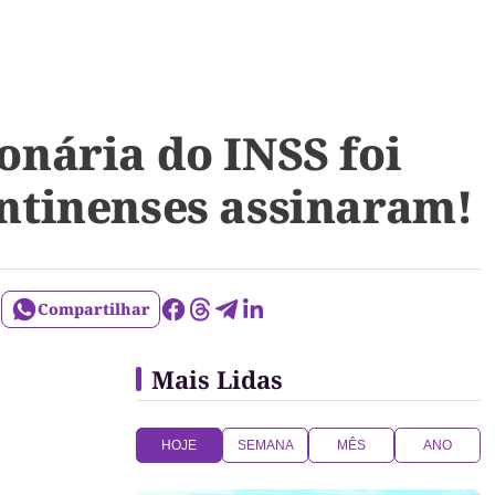
ionária do INSS foi
antinenses assinaram!
Compartilhar
Mais Lidas
HOJE
SEMANA
MÊS
ANO