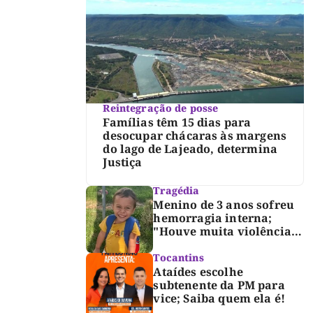
Reintegração de posse
Famílias têm 15 dias para
desocupar chácaras às margens
do lago de Lajeado, determina
Justiça
Tragédia
Menino de 3 anos sofreu
hemorragia interna;
"Houve muita violência",
diz diretor do IML
Tocantins
Ataídes escolhe
subtenente da PM para
vice; Saiba quem ela é!