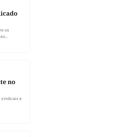
dicado
re os
tes
feira, 6,
 se
te no
sindicais e