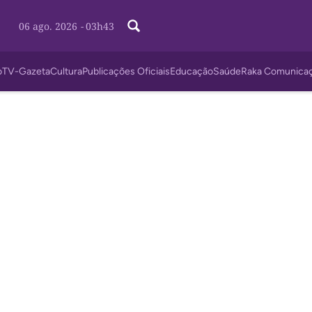
06 ago. 2026
-
03h43
o
TV-Gazeta
Cultura
Publicações Oficiais
Educação
Saúde
Raka Comunica