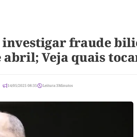
 investigar fraude bil
 abril; Veja quais toc
14/05/2025 08:35
Leitura:
3
Minutos