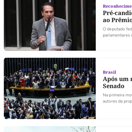
Reconhecime
Pré-candi
ao Prêmio
O deputado fede
parlamentares 
premiações do P
permitindo que
destacaram no 
Brasil
Após um m
Senado
Na primeira mo
autores da prop