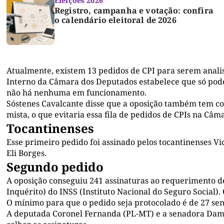
Eleições 2026
Registro, campanha e votação: confira
o calendário eleitoral de 2026
Atualmente, existem 13 pedidos de CPI para serem analis
Interno da Câmara dos Deputados estabelece que só po
não há nenhuma em funcionamento.
Sóstenes Cavalcante disse que a oposição também tem co
mista, o que evitaria essa fila de pedidos de CPIs na Câm
Tocantinenses
Esse primeiro pedido foi assinado pelos tocantinenses Vi
Eli Borges.
Segundo pedido
A oposição conseguiu 241 assinaturas ao requerimento d
Inquérito) do INSS (Instituto Nacional do Seguro Social).
O mínimo para que o pedido seja protocolado é de 27 se
A deputada Coronel Fernanda (PL-MT) e a senadora Dama