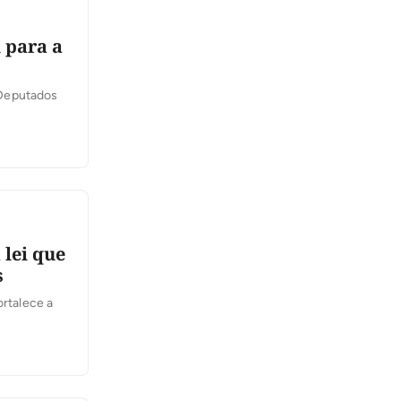
 para a
 Deputados
lei que
s
ortalece a