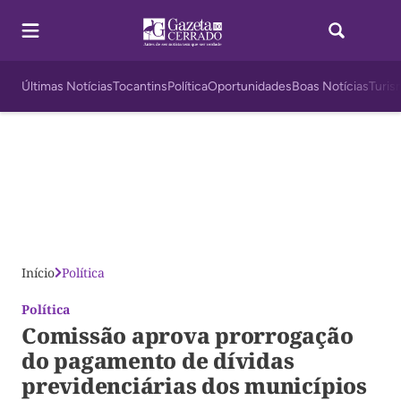
Últimas Notícias
Tocantins
Política
Oportunidades
Boas Notícias
Turis
Início
Política
Política
Comissão aprova prorrogação
do pagamento de dívidas
previdenciárias dos municípios