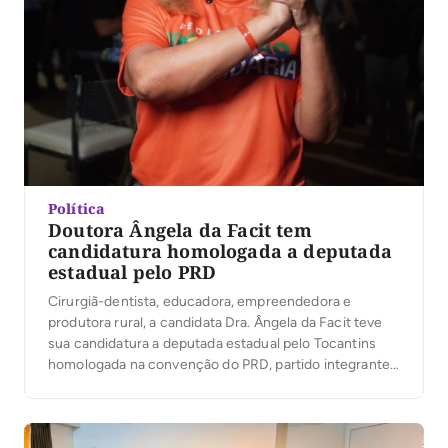
Política
Doutora Ângela da Facit tem
candidatura homologada a deputada
estadual pelo PRD
Cirurgiã-dentista, educadora, empreendedora e
produtora rural, a candidata Dra. Ângela da Facit teve
sua candidatura a deputada estadual pelo Tocantins
homologada na convenção do PRD, partido integrante
da Federação Renovação Solidária. Em seguida, ela
participou da Convenção União pelo Tocantins, que
oficializou a senadora Professora Dorinha como