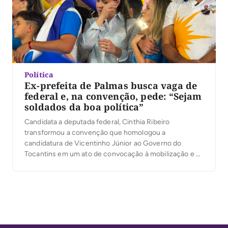
Política
Ex-prefeita de Palmas busca vaga de
federal e, na convenção, pede: “Sejam
soldados da boa política”
Candidata a deputada federal, Cinthia Ribeiro
transformou a convenção que homologou a
candidatura de Vicentinho Júnior ao Governo do
Tocantins em um ato de convocação à mobilização e à
mudança de rumos no Estado. Em discurso marcado
por referências à fé e críticas ao cenário político, ela
defendeu a chapa liderada por Vicentinho Júnior, ao
[…]