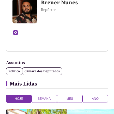
Brener Nunes
Repórter
Jornalista formado pela Universidade Federal do
Tocantins
Assuntos
Política
Câmara dos Deputados
Mais Lidas
HOJE
SEMANA
MÊS
ANO