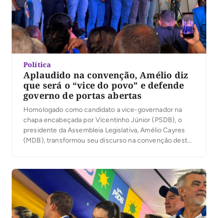
Política
Aplaudido na convenção, Amélio diz
que será o “vice do povo” e defende
governo de portas abertas
Homologado como candidato a vice-governador na
chapa encabeçada por Vicentinho Júnior (PSDB), o
presidente da Assembleia Legislativa, Amélio Cayres
(MDB), transformou seu discurso na convenção desta
quarta-feira, 5, em um relato de origem humilde no
Bico do Papagaio e em uma defesa de um governo
mais próximo da população. Diante da militância
reunida no estacionamento […]