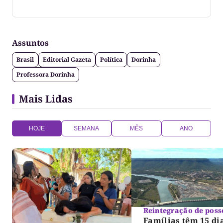
Coluna escrita por Maju Cotrim escritora e
consultora de comunicação. CEO Editora-Chefe da
Gazeta do Cerrado. Jornalismo de causa, social,
político e anti-fake!
Assuntos
Brasil
Editorial Gazeta
Política
Dorinha
Professora Dorinha
Mais Lidas
HOJE
SEMANA
MÊS
ANO
Reintegração de poss
Famílias têm 15 di