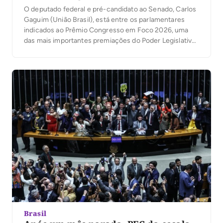
O deputado federal e pré-candidato ao Senado, Carlos
Gaguim (União Brasil), está entre os parlamentares
indicados ao Prêmio Congresso em Foco 2026, uma
das mais importantes premiações do Poder Legislativo
brasileiro. A votação popular foi aberta nesta segunda-
feira, 6, permitindo que a população participe da
escolha dos deputados e senadores que mais se
destacaram no […]
Brasil