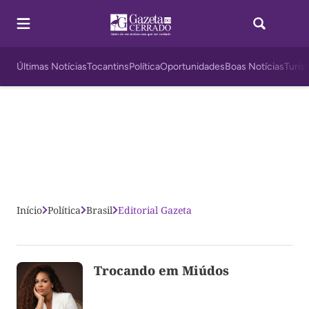
Últimas Notícias
Tocantins
Política
Oportunidades
Boas Notícias
Turis
Início
Política
Brasil
Editorial Gazeta
Trocando em Miúdos