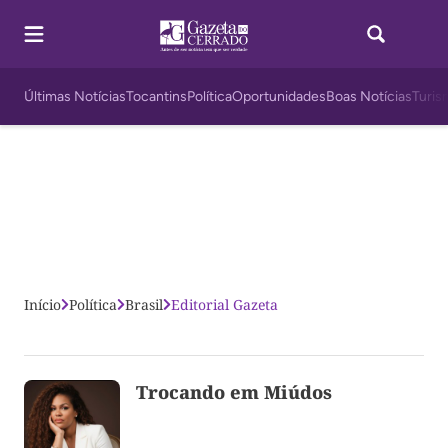
Últimas Notícias
Tocantins
Política
Oportunidades
Boas Notícias
Turis
Início
Política
Brasil
Editorial Gazeta
Trocando em Miúdos