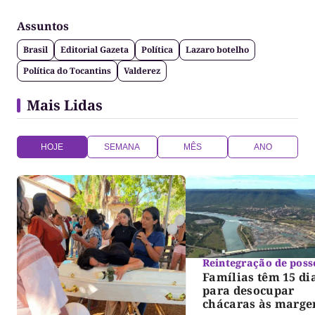
Gazeta do Cerrado. Jornalismo de causa, social,
político e anti-fake!
Assuntos
Brasil
Editorial Gazeta
Política
Lazaro botelho
Política do Tocantins
Valderez
Mais Lidas
HOJE
SEMANA
MÊS
ANO
Reintegração de poss
Famílias têm 15 di
para desocupar
chácaras às marge