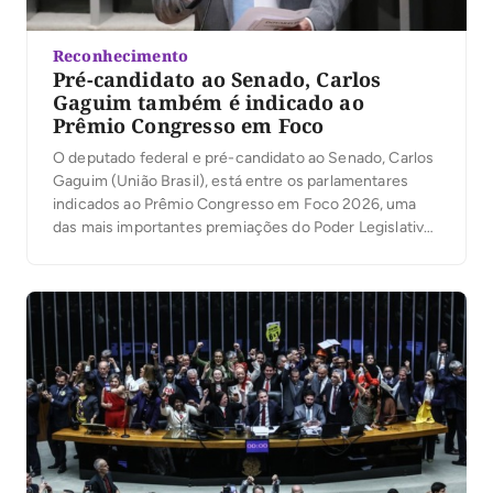
Reconhecimento
Pré-candidato ao Senado, Carlos
Gaguim também é indicado ao
Prêmio Congresso em Foco
O deputado federal e pré-candidato ao Senado, Carlos
Gaguim (União Brasil), está entre os parlamentares
indicados ao Prêmio Congresso em Foco 2026, uma
das mais importantes premiações do Poder Legislativo
brasileiro. A votação popular foi aberta nesta segunda-
feira, 6, permitindo que a população participe da
escolha dos deputados e senadores que mais se
destacaram no […]