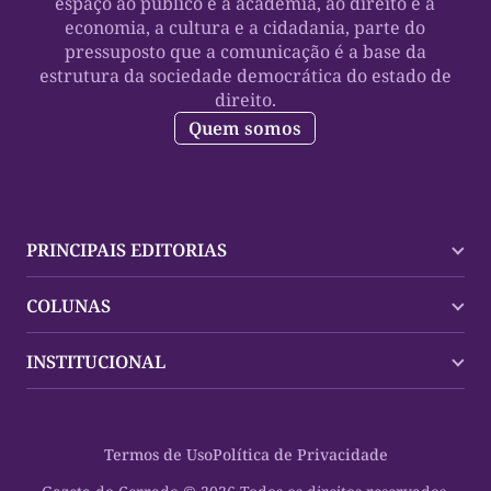
espaço ao público e à academia, ao direito e a
economia, a cultura e a cidadania, parte do
pressuposto que a comunicação é a base da
estrutura da sociedade democrática do estado de
direito.
Quem somos
PRINCIPAIS EDITORIAS
Últimas Notícias
COLUNAS
Palmas
Tocantins
Trocando em Miúdos
INSTITUCIONAL
Mundo
Policial
Política
Cultura Dinâmica
Midia Kit
Polícia
Saudabilidade
Contato
Termos de Uso
Política de Privacidade
Oportunidades
Planeta Vivo
Sobre
Cultura
Espaço Cidadania