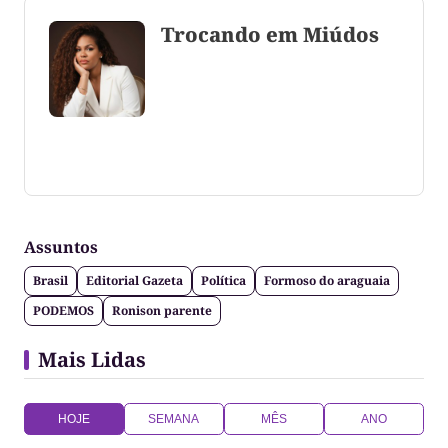
Trocando em Miúdos
Coluna escrita por Maju Cotrim escritora e
consultora de comunicação. CEO Editora-Chefe da
Gazeta do Cerrado. Jornalismo de causa, social,
político e anti-fake!
Assuntos
Brasil
Editorial Gazeta
Política
Formoso do araguaia
PODEMOS
Ronison parente
Mais Lidas
HOJE
SEMANA
MÊS
ANO