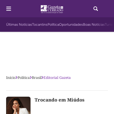
Últimas Notícias
Tocantins
Política
Oportunidades
Boas Notícias
Turis
Início
Política
Brasil
Editorial Gazeta
Trocando em Miúdos