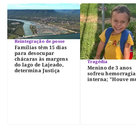
Reintegração de posse
Famílias têm 15 dias
para desocupar
chácaras às margens
Tragédia
do lago de Lajeado,
Menino de 3 anos
determina Justiça
sofreu hemorragia
interna; "Houve m
violência", diz dir
do IML