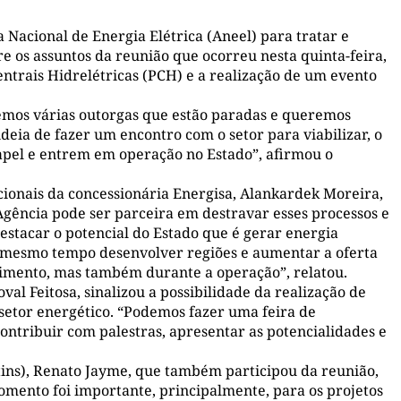
 Nacional de Energia Elétrica (Aneel) para tratar e
re os assuntos da reunião que ocorreu nesta quinta-feira,
entrais Hidrelétricas (PCH) e a realização de um evento
Temos várias outorgas que estão paradas e queremos
eia de fazer um encontro com o setor para viabilizar, o
papel e entrem em operação no Estado”, afirmou o
ucionais da concessionária Energisa, Alankardek Moreira,
 Agência pode ser parceira em destravar esses processos e
destacar o potencial do Estado que é gerar energia
o mesmo tempo desenvolver regiões e aumentar a oferta
imento, mas também durante a operação”, relatou.
val Feitosa, sinalizou a possibilidade da realização de
etor energético. “Podemos fazer uma feira de
tribuir com palestras, apresentar as potencialidades e
tins), Renato Jayme, que também participou da reunião,
omento foi importante, principalmente, para os projetos