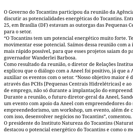
O Governo do Tocantins participou da reunião da Agência
discutir as potencialidades energéticas do Tocantins. Ent
25, em Brasília (DF) estavam as outorgas das Pequenas C
para o setor.
“O Tocantins tem um potencial energético muito forte. 
movimentar esse potencial. Saímos dessa reunião com a id
mais rápido possível, para que esses projetos saiam do 
governador Wanderlei Barbosa.
Como resultado da reunião, o diretor de Relações Instit
explicou que o diálogo com a Aneel foi positivo, já que a
auxiliar os eventos com o setor. “Nosso objetivo maior é 
através das PCHs [Pequenas Centrais Hidrelétricas] e a
de emprego, não só durante a implantação do empreend
Durante a reunião, o futuro diretor-geral da Aneel, Sando
um evento com apoio da Aneel com empreendedores do s
empreendedorismo, um workshop, um evento, além de con
com isso, desenvolver negócios no Tocantins”, comentou.
O presidente do Instituto Natureza do Tocantins (Natura
destacou o potencial energético do Tocantins e como o m