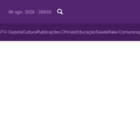
06 ago. 2026
-
20h50
o
TV-Gazeta
Cultura
Publicações Oficiais
Educação
Saúde
Raka Comunica