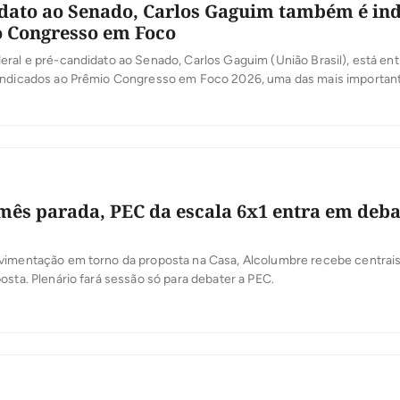
dato ao Senado, Carlos Gaguim também é in
 Congresso em Foco
ral e pré-candidato ao Senado, Carlos Gaguim (União Brasil), está ent
indicados ao Prêmio Congresso em Foco 2026, uma das mais importan
oder Legislativo brasileiro. A votação popular foi aberta nesta segunda-
 a população participe da escolha dos deputados e senadores que mais
[…]
ês parada, PEC da escala 6x1 entra em deba
vimentação em torno da proposta na Casa, Alcolumbre recebe centrais 
osta. Plenário fará sessão só para debater a PEC.