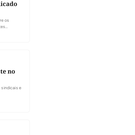
dicado
re os
tes
feira, 6,
 se
te no
sindicais e