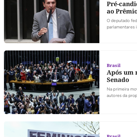
Pré-candi
ao Prêmio
O deputado fede
parlamentares 
premiações do P
permitindo que
destacaram no 
Brasil
Após um m
Senado
Na primeira mo
autores da prop
Brasil