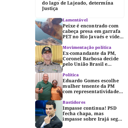
do lago de Lajeado, determina
Justiça
Lamentável
Peixe é encontrado com
cabeça presa em garrafa
PET no Rio Javaés e vídeo
alerta para impacto do
lixo nos rios
Movimentação política
Ex-comandante da PM,
Coronel Barbosa decide
pelo União Brasil e
reforça chapa federal de
Dorinha
Política
Eduardo Gomes escolhe
mulher tenente da PM
com representatividade e
trajetória de superação
para compor segunda
Bastidores
suplência ao Senado
Impasse continua! PSD
fecha chapa, mas
impasse sobre Irajá segue
até o limite do prazo no