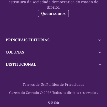
estrutura da sociedade democrática do estado de
direito.
Quem somos
PRINCIPAIS EDITORIAS
Últimas Notícias
COLUNAS
Palmas
Tocantins
Trocando em Miúdos
INSTITUCIONAL
Mundo
Policial
Política
Cultura Dinâmica
Midia Kit
Polícia
Saudabilidade
Contato
Termos de Uso
Política de Privacidade
Oportunidades
Planeta Vivo
Sobre
Cultura
Espaço Cidadania
Gazeta do Cerrado © 2026 Todos os direitos reservados.
Saúde
Turistando Gazeta
Educação
Nosso Direito