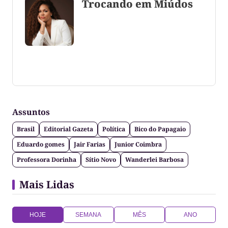
Trocando em Miúdos
Coluna escrita por Maju Cotrim escritora e
consultora de comunicação. CEO Editora-Chefe da
Gazeta do Cerrado. Jornalismo de causa, social,
político e anti-fake!
Assuntos
Brasil
Editorial Gazeta
Política
Bico do Papagaio
Eduardo gomes
Jair Farias
Junior Coimbra
Professora Dorinha
Sítio Novo
Wanderlei Barbosa
Mais Lidas
HOJE
SEMANA
MÊS
ANO