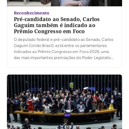
Reconhecimento
Pré-candidato ao Senado, Carlos
Gaguim também é indicado ao
Prêmio Congresso em Foco
O deputado federal e pré-candidato ao Senado, Carlos
Gaguim (União Brasil), está entre os parlamentares
indicados ao Prêmio Congresso em Foco 2026, uma
das mais importantes premiações do Poder Legislativo
brasileiro. A votação popular foi aberta nesta segunda-
feira, 6, permitindo que a população participe da
escolha dos deputados e senadores que mais se
destacaram no […]