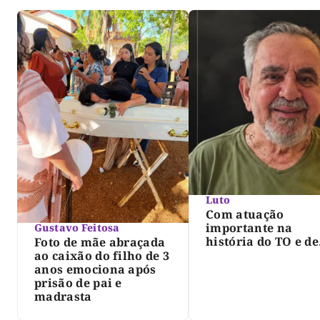
Luto
Com atuação
importante na
Gustavo Feitosa
história do TO e de
Foto de mãe abraçada
Palmas, morre Isra
ao caixão do filho de 3
Siqueira; Palmas
anos emociona após
decreta luto oficia
prisão de pai e
três dias
madrasta