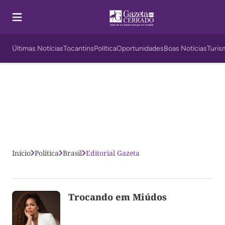
Últimas Notícias
Tocantins
Política
Oportunidades
Boas Notícias
Turis
Início
Política
Brasil
Editorial Gazeta
Trocando em Miúdos