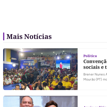
Mais Notícias
Política
Convençã
sociais e
Brener Nunes A 
Mourão (PT) mo
no fim da tarde 
movimentação de