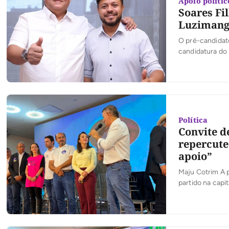
Apoio polític
Soares Fi
Luzimang
O pré-candidato
candidatura do
entre os dois l
trabalho conjun
Política
Convite d
repercute
apoio”
Maju Cotrim A 
partido na capi
militância. Edu
“Se ela vai acei