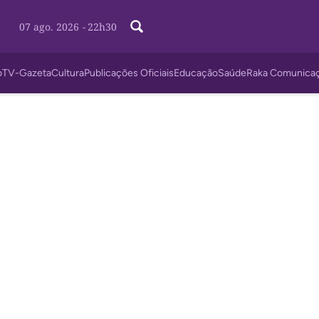
07 ago. 2026
-
22h30
o
TV-Gazeta
Cultura
Publicações Oficiais
Educação
Saúde
Raka Comunica