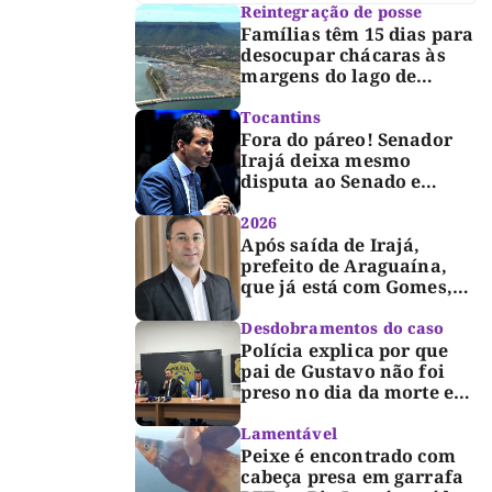
Reintegração de posse
Famílias têm 15 dias para
desocupar chácaras às
margens do lago de
Lajeado, determina
Justiça
Tocantins
Fora do páreo! Senador
Irajá deixa mesmo
disputa ao Senado e
desabafa: “Saio deste
processo de cabeça
2026
erguida, com gratidão e
Após saída de Irajá,
respeito”
prefeito de Araguaína,
que já está com Gomes,
entra também na
campanha de Dimas e
Desdobramentos do caso
fará anúncio oficial
Polícia explica por que
pai de Gustavo não foi
preso no dia da morte e
detalha avanço da
investigação
Lamentável
Peixe é encontrado com
cabeça presa em garrafa