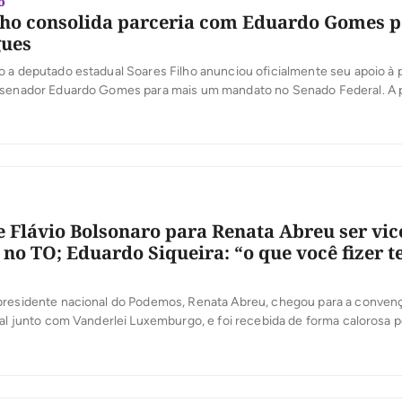
o
lho consolida parceria com Eduardo Gomes p
ues
 a deputado estadual Soares Filho anunciou oficialmente seu apoio à 
 senador Eduardo Gomes para mais um mandato no Senado Federal. A 
íderes políticos não é recente. Segundo Soares Filho, a relação de conf
to teve início ainda quando ele foi candidato a vice-prefeito de Porto [
e Flávio Bolsonaro para Renata Abreu ser vic
 no TO; Eduardo Siqueira: “o que você fizer 
presidente nacional do Podemos, Renata Abreu, chegou para a conven
tal junto com Vanderlei Luxemburgo, e foi recebida de forma calorosa p
ardo Siqueira repercutiu o convite de Flávio Bolsonaro para que ela seja 
tar ou não, eu não sei, o que ela […]