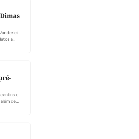
 Dimas
Vanderlei
datos a
A coligação
ovada […]
pré-
cantins e
 além de
esário
legenda,