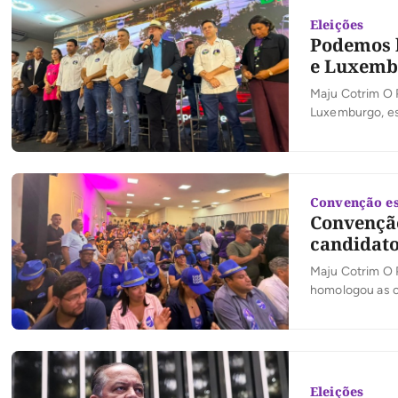
Eleições
Podemos 
e Luxembu
Maju Cotrim O 
Luxemburgo, es
estaduais e fed
com a chapa pa
Convenção e
Convenção
candidato
Maju Cotrim O 
homologou as c
confirmar os n
Vanderlei Luxe
Renata Abreu, p
Eleições