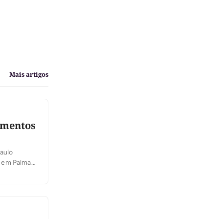
Mais artigos
imentos
aulo
 em Palmas,
rava intensa
s […]