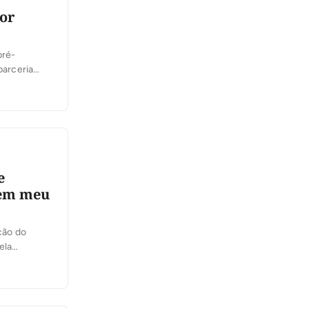
or
pré-
parceria
iança e
…]
e
tem meu
ção do
ela
vice dele.