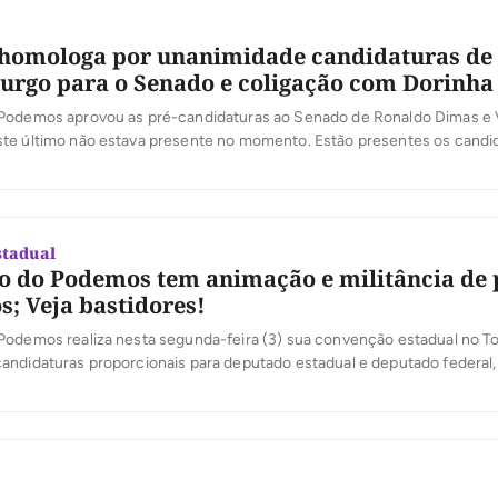
homologa por unanimidade candidaturas de
rgo para o Senado e coligação com Dorinha
Podemos aprovou as pré-candidaturas ao Senado de Ronaldo Dimas e 
te último não estava presente no momento. Estão presentes os candi
erais, além do presidente da sigla, prefeito Eduardo Siqueira Campos. 
ra a pré-candidatura ao governo de Professora Dorinha também foi apr
stadual
 do Podemos tem animação e militância de 
s; Veja bastidores!
Podemos realiza nesta segunda-feira (3) sua convenção estadual no To
andidaturas proporcionais para deputado estadual e deputado federal,
omes do ex-prefeito de Araguaína, Ronaldo Dimas, e do técnico e empr
mburgo como candidatos ao Senado Federal. A presidente nacional da 
articipará […]