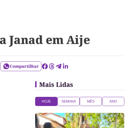
a Janad em Aije
Compartilhar
Mais Lidas
HOJE
SEMANA
MÊS
ANO