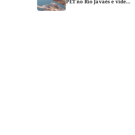
PET no Rio Javaés e vídeo
alerta para impacto do
lixo nos rios