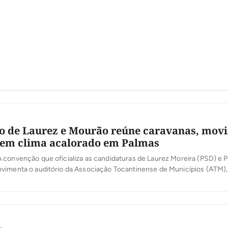
o de Laurez e Mourão reúne caravanas, mov
 tem clima acalorado em Palmas
convenção que oficializa as candidaturas de Laurez Moreira (PSD) e P
vimenta o auditório da Associação Tocantinense de Municípios (ATM),
desta terça-feira, 4. Antes mesmo do início do evento, o local já regist
 militantes, lideranças políticas e apoiadores. Caravanas de diferente