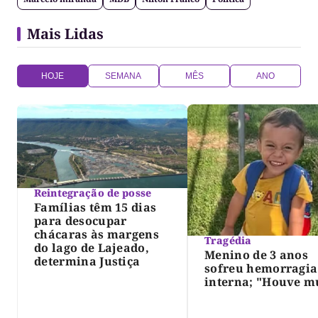
Mais Lidas
HOJE
SEMANA
MÊS
ANO
Reintegração de posse
Famílias têm 15 dias
para desocupar
chácaras às margens
Tragédia
do lago de Lajeado,
Menino de 3 anos
determina Justiça
sofreu hemorragia
interna; "Houve m
violência", diz dir
do IML