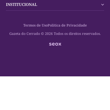
Tocantins
Trocando em Miúdos
INSTITUCIONAL
Mundo
Policial
Política
Cultura Dinâmica
Midia Kit
Polícia
Saudabilidade
Contato
Termos de Uso
Política de Privacidade
Oportunidades
Planeta Vivo
Sobre
Cultura
Espaço Cidadania
Gazeta do Cerrado © 2026 Todos os direitos reservados.
Saúde
Turistando Gazeta
Educação
Nosso Direito
Turismo