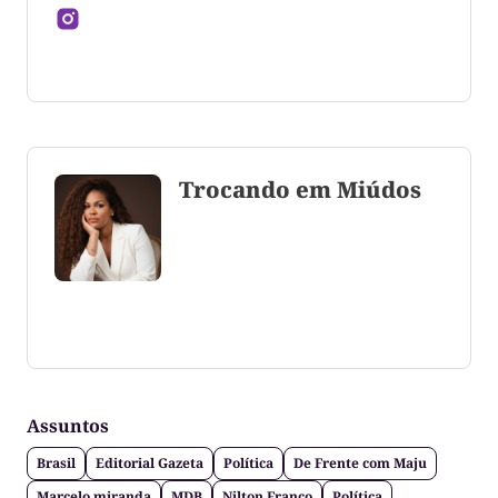
Jornalista formado pela Universidade Federal do
Tocantins
Trocando em Miúdos
Coluna escrita por Maju Cotrim escritora e
consultora de comunicação. CEO Editora-Chefe da
Gazeta do Cerrado. Jornalismo de causa, social,
político e anti-fake!
Assuntos
Brasil
Editorial Gazeta
Política
De Frente com Maju
Marcelo miranda
MDB
Nilton Franco
Política