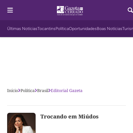
Últimas Notícias
Tocantins
Política
Oportunidades
Boas Notícias
Turis
Início
Política
Brasil
Editorial Gazeta
Trocando em Miúdos