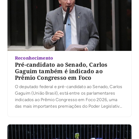
Reconhecimento
Pré-candidato ao Senado, Carlos
Gaguim também é indicado ao
Prêmio Congresso em Foco
O deputado federal e pré-candidato ao Senado, Carlos
Gaguim (União Brasil), está entre os parlamentares
indicados ao Prêmio Congresso em Foco 2026, uma
das mais importantes premiações do Poder Legislativo
brasileiro. A votação popular foi aberta nesta segunda-
feira, 6, permitindo que a população participe da
escolha dos deputados e senadores que mais se
destacaram no […]