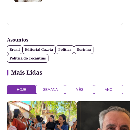
Coluna escrita por Maju Cotrim escritora e
consultora de comunicação. CEO Editora-Chefe da
Gazeta do Cerrado. Jornalismo de causa, social,
político e anti-fake!
Assuntos
Brasil
Editorial Gazeta
Política
Dorinha
Política do Tocantins
Mais Lidas
HOJE
SEMANA
MÊS
ANO