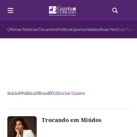
Últimas Notícias
Tocantins
Política
Oportunidades
Boas Notícias
Turis
Início
Política
Brasil
Editorial Gazeta
Trocando em Miúdos