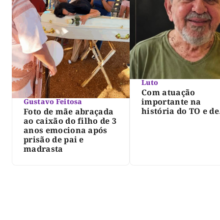
Luto
Com atuação
importante na
Gustavo Feitosa
história do TO e de
Foto de mãe abraçada
Palmas, morre Isra
ao caixão do filho de 3
Siqueira; Palmas
anos emociona após
decreta luto oficia
prisão de pai e
três dias
madrasta