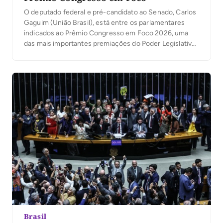
O deputado federal e pré-candidato ao Senado, Carlos
Gaguim (União Brasil), está entre os parlamentares
indicados ao Prêmio Congresso em Foco 2026, uma
das mais importantes premiações do Poder Legislativo
brasileiro. A votação popular foi aberta nesta segunda-
feira, 6, permitindo que a população participe da
escolha dos deputados e senadores que mais se
destacaram no […]
Brasil