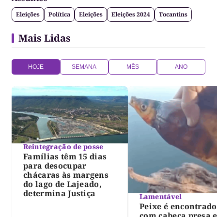
Eleições
Política
Eleições
Eleições 2024
Tocantins
Mais Lidas
HOJE
SEMANA
MÊS
ANO
Reintegração de posse
Famílias têm 15 dias
para desocupar
chácaras às margens
do lago de Lajeado,
determina Justiça
Lamentável
Peixe é encontrado
com cabeça presa 