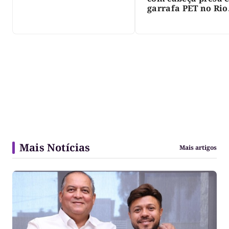
garrafa PET no Rio
Javaés e vídeo aler
para impacto do li
nos rios
Mais Notícias
Mais artigos