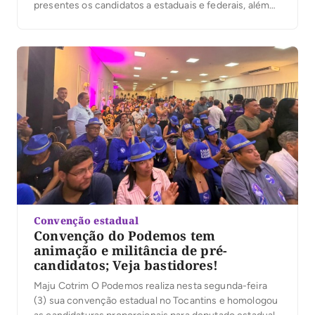
presentes os candidatos a estaduais e federais, além
do presidente da sigla, prefeito Eduardo Siqueira
Campos. A coligação com a chapa para a pré-
candidatura ao governo de Professora Dorinha também
foi aprovada […]
Convenção estadual
Convenção do Podemos tem
animação e militância de pré-
candidatos; Veja bastidores!
Maju Cotrim O Podemos realiza nesta segunda-feira
(3) sua convenção estadual no Tocantins e homologou