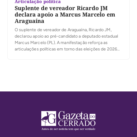
Articulação política
Suplente de vereador Ricardo JM
declara apoio a Marcus Marcelo em
Araguaína
O suplente de vereador de Araguaína, Ricardo JM,
declarou apoio ao pré-candidato a deputado estadual
Marcus Marcelo (PL). A manifestação reforça as
articulações políticas em torno das eleições de 2026
no município. Segundo Ricardo JM, Marcus Marcelo
tem serviços prestados ao Tocantins e à população
araguainense. Ele afirmou que a decisão de apoiar o
pré-candidato […]