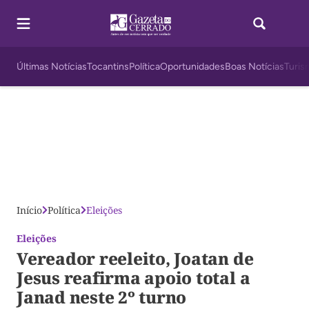
Últimas Notícias
Tocantins
Política
Oportunidades
Boas Notícias
Turis
Início
Política
Eleições
Eleições
Vereador reeleito, Joatan de
Jesus reafirma apoio total a
Janad neste 2º turno