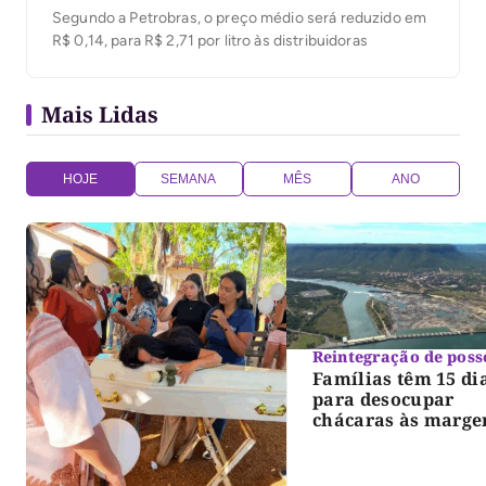
Segundo a Petrobras, o preço médio será reduzido em
R$ 0,14, para R$ 2,71 por litro às distribuidoras
Mais Lidas
HOJE
SEMANA
MÊS
ANO
Reintegração de poss
Famílias têm 15 di
para desocupar
chácaras às marge
do lago de Lajeado
determina Justiça