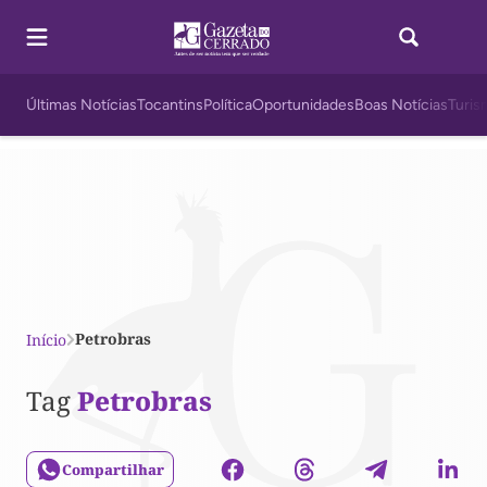
Últimas Notícias
Tocantins
Política
Oportunidades
Boas Notícias
Turis
Petrobras
Início
Tag
Petrobras
Compartilhar