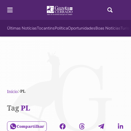
Últimas Notícias
Tocantins
Política
Oportunidades
Boas Notícias
Turis
PL
Início
Tag
PL
Compartilhar