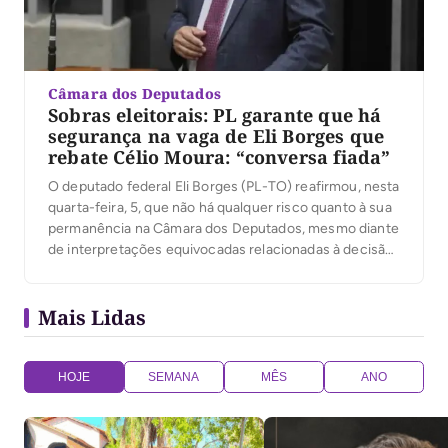
Câmara dos Deputados
Sobras eleitorais: PL garante que há
segurança na vaga de Eli Borges que
rebate Célio Moura: “conversa fiada”
O deputado federal Eli Borges (PL-TO) reafirmou, nesta
quarta-feira, 5, que não há qualquer risco quanto à sua
permanência na Câmara dos Deputados, mesmo diante
de interpretações equivocadas relacionadas à decisão
do Supremo Tribunal Federal (STF) sobre a
redistribuição das chamadas sobras eleitorais.
Mais Lidas
Segundo o parlamentar, o Partido Liberal cumpriu
rigorosamente os critérios legais estabelecidos […]
HOJE
SEMANA
MÊS
ANO