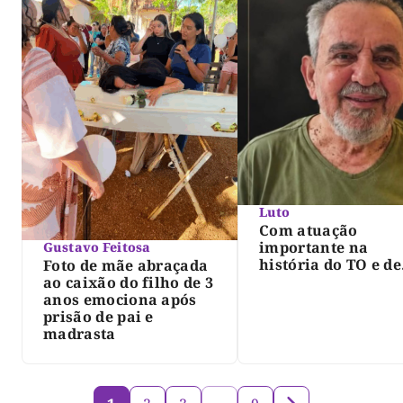
Luto
Com atuação
importante na
Gustavo Feitosa
história do TO e de
Foto de mãe abraçada
Palmas, morre Isra
ao caixão do filho de 3
Siqueira; Palmas
anos emociona após
decreta luto oficia
prisão de pai e
três dias
madrasta