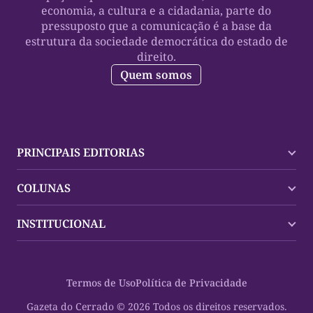
economia, a cultura e a cidadania, parte do
pressuposto que a comunicação é a base da
estrutura da sociedade democrática do estado de
direito.
Quem somos
PRINCIPAIS EDITORIAS
Últimas Notícias
COLUNAS
Palmas
Tocantins
Trocando em Miúdos
INSTITUCIONAL
Mundo
Policial
Política
Cultura Dinâmica
Midia Kit
Polícia
Saudabilidade
Contato
Termos de Uso
Política de Privacidade
Oportunidades
Planeta Vivo
Sobre
Cultura
Espaço Cidadania
Gazeta do Cerrado © 2026 Todos os direitos reservados.