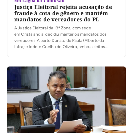
Em Lagoa da Confusão
Justiça Eleitoral rejeita acusação de
fraude à cota de gênero e mantém
mandatos de vereadores do PL
A Justiça Eleitoral da 13ª Zona, com sede
em Cristalândia, decidiu manter os mandatos dos
vereadores Alberto Donato de Paula (Alberto da
Infra) e Iodete Coelho de Oliveira, ambos eleitos
pelo Partido Liberal (PL) em Lagoa da Confusão, nas
eleições de 2024. A decisão, assinada pelo juiz
Wellington Magalhães, considerou improcedente a
Ação de Investigação Judicial Eleitoral (AIJE) que pedia
a cassação da chapa do partido por […]