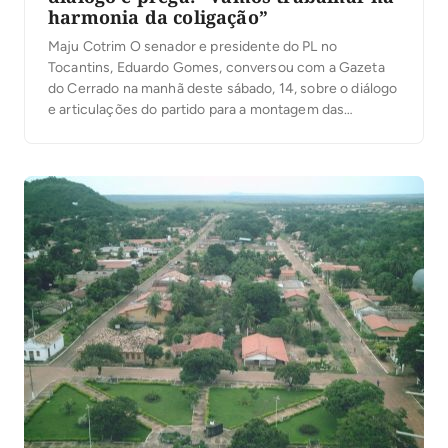
harmonia da coligação”
Maju Cotrim O senador e presidente do PL no
Tocantins, Eduardo Gomes, conversou com a Gazeta
do Cerrado na manhã deste sábado, 14, sobre o diálogo
e articulações do partido para a montagem das
nominatas. “O PL trabalha para eleger de cinco a seis
estaduais sem surpresas porque o PL não quer praticar
concorrência interna, […]