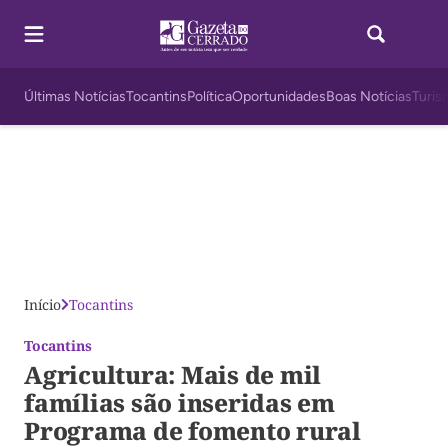
Últimas Notícias
Tocantins
Política
Oportunidades
Boas Notícias
Turis
Início
Tocantins
Tocantins
Agricultura: Mais de mil
famílias são inseridas em
Programa de fomento rural