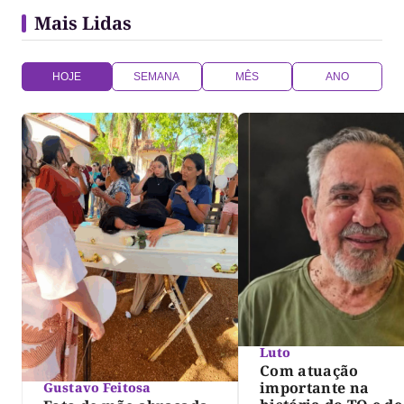
Mais Lidas
HOJE
SEMANA
MÊS
ANO
Luto
Com atuação
importante na
Gustavo Feitosa