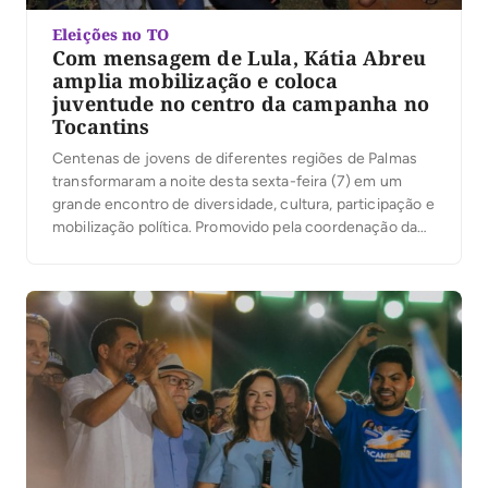
Eleições no TO
Com mensagem de Lula, Kátia Abreu
amplia mobilização e coloca
juventude no centro da campanha no
Tocantins
Centenas de jovens de diferentes regiões de Palmas
transformaram a noite desta sexta-feira (7) em um
grande encontro de diversidade, cultura, participação e
mobilização política. Promovido pela coordenação da
campanha do presidente Luiz Inácio Lula da Silva no
Tocantins, sob a liderança da ex-senadora Kátia Abreu,
o evento reuniu jovens de Palmas em torno de […]