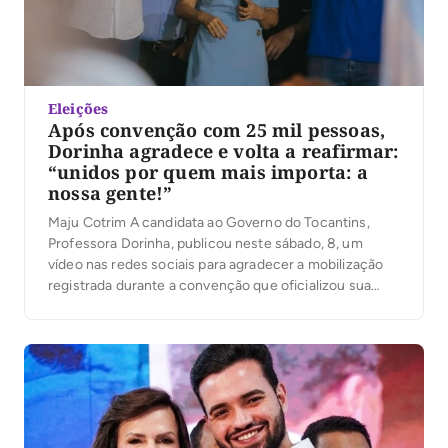
Eleições
Após convenção com 25 mil pessoas,
Dorinha agradece e volta a reafirmar:
“unidos por quem mais importa: a
nossa gente!”
Maju Cotrim A candidata ao Governo do Tocantins,
Professora Dorinha, publicou neste sábado, 8, um
vídeo nas redes sociais para agradecer a mobilização
registrada durante a convenção que oficializou sua
candidatura. Segundo a organização, mais de 25 mil
pessoas participaram do evento. No vídeo, Dorinha
destacou a presença das caravanas, lideranças e
apoiadores que participaram […]