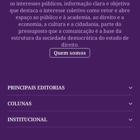
os interesses públicos, informação clara e objetiva
que destaca o interesse coletivo como vetor e abre
espaço ao público e à academia, ao direito e a
economia, a cultura e a cidadania, parte do
pressuposto que a comunicação é a base da
estrutura da sociedade democrática do estado de
direito.
Quem somos
PRINCIPAIS EDITORIAS
Últimas Notícias
COLUNAS
Palmas
Tocantins
Trocando em Miúdos
INSTITUCIONAL
Mundo
Policial
Política
Cultura Dinâmica
Midia Kit
Polícia
Saudabilidade
Contato