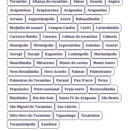
Tocantins
Aliança do tocantins
Almas
Ananás
Angico
Aragominas
Araguacema
Araguaína
Araguatins
Arraias
Augustinópolis
Axixá
Babaçulândia
Brejinho de nazaré
Campos Lindos
Cariri
Carmolândia
Carrasco Bonito
Caseara
Colinas do tocantins
Colmeia
Dianópolis
Divinópolis
Esperantina
Goiatins
Guaraí
Gurupi
Itacajá
Itaguatins
Luzinópolis
Marianópolis
Maurilândia
Miracema
Monte do carmo
Monte Santo
Nova Rosalândia
Novo Acordo
Palmas
Palmeirante
Palmeiras do Tocantins
Paranã
Pau D’arco
Peixe
Pequizeiro
Porto nacional
Praia norte
Recursolândia
Riachinho
Rio dos bois
Santa Fé do Araguaia
São Bento
São Miguel do Tocantins
Sao valerio
Sítio Novo do Tocantins
Taguatinga
Tocantinia
Tocantinópolis
Xambioá