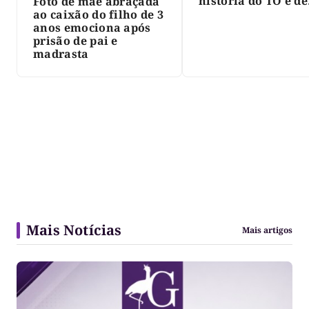
história do TO e de
Foto de mãe abraçada
Palmas, morre Isra
ao caixão do filho de 3
Siqueira; Palmas
anos emociona após
decreta luto oficia
prisão de pai e
três dias
madrasta
Mais Notícias
Mais artigos