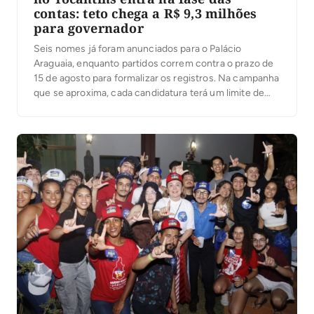
contas: teto chega a R$ 9,3 milhões
para governador
Seis nomes já foram anunciados para o Palácio
Araguaia, enquanto partidos correm contra o prazo de
15 de agosto para formalizar os registros. Na campanha
que se aproxima, cada candidatura terá um limite de
despesas; ultrapassá-lo pode gerar multa igual ao valor
excedido. Com as convenções partidárias encerradas
e seis candidaturas anunciadas ao governo do […]