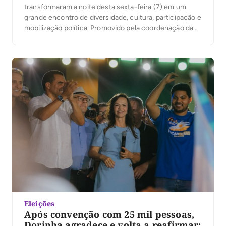
transformaram a noite desta sexta-feira (7) em um
grande encontro de diversidade, cultura, participação e
mobilização política. Promovido pela coordenação da
campanha do presidente Luiz Inácio Lula da Silva no
Tocantins, sob a liderança da ex-senadora Kátia Abreu,
o evento reuniu jovens de Palmas em torno de […]
Eleições
Após convenção com 25 mil pessoas,
Dorinha agradece e volta a reafirmar: