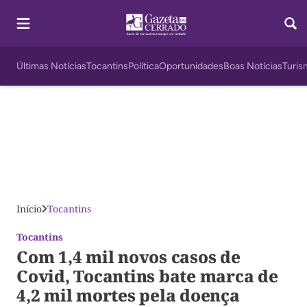
Últimas Notícias
Tocantins
Política
Oportunidades
Boas Notícias
Turis
Início
Tocantins
Tocantins
Com 1,4 mil novos casos de
Covid, Tocantins bate marca de
4,2 mil mortes pela doença