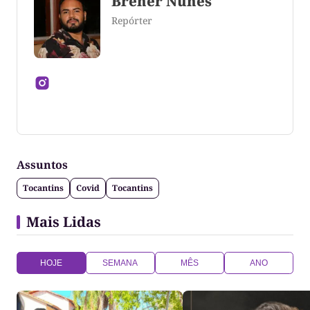
Brener Nunes
Repórter
Jornalista formado pela Universidade Federal do
Tocantins
Assuntos
Tocantins
Covid
Tocantins
Mais Lidas
HOJE
SEMANA
MÊS
ANO