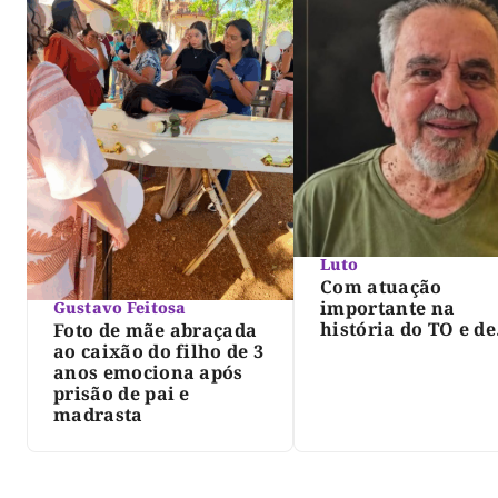
Luto
Com atuação
importante na
Gustavo Feitosa
história do TO e de
Foto de mãe abraçada
Palmas, morre Isra
ao caixão do filho de 3
Siqueira; Palmas
anos emociona após
decreta luto oficia
prisão de pai e
três dias
madrasta