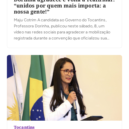
“unidos por quem mais importa: a
nossa gente!”
Maju Cotrim A candidata ao Governo do Tocantins,
Professora Dorinha, publicou neste sábado, 8, um
vídeo nas redes sociais para agradecer a mobilização
registrada durante a convenção que oficializou sua
candidatura. Segundo a organização, mais de 25 mil
pessoas participaram do evento. No vídeo, Dorinha
destacou a presença das caravanas, lideranças e
apoiadores que participaram […]
Tocantins