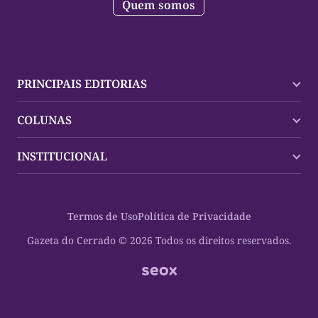
Quem somos
PRINCIPAIS EDITORIAS
Últimas Notícias
COLUNAS
Palmas
Tocantins
Trocando em Miúdos
INSTITUCIONAL
Mundo
Policial
Política
Cultura Dinâmica
Midia Kit
Polícia
Saudabilidade
Contato
Termos de Uso
Política de Privacidade
Oportunidades
Planeta Vivo
Sobre
Cultura
Espaço Cidadania
Gazeta do Cerrado © 2026 Todos os direitos reservados.
Saúde
Turistando Gazeta
Educação
Nosso Direito
Turismo