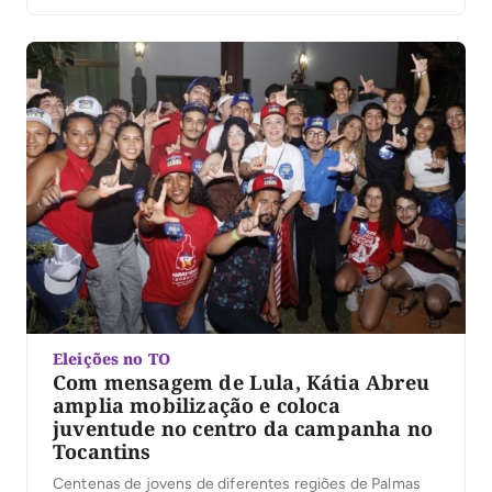
despesas; ultrapassá-lo pode gerar multa igual ao valor
excedido. Com as convenções partidárias encerradas
e seis candidaturas anunciadas ao governo do […]
Eleições no TO
Com mensagem de Lula, Kátia Abreu
amplia mobilização e coloca
juventude no centro da campanha no
Tocantins
Centenas de jovens de diferentes regiões de Palmas