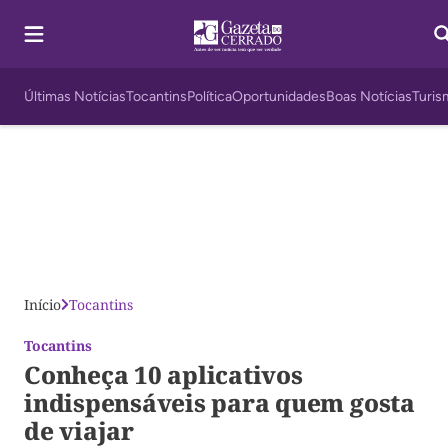
Últimas Notícias
Tocantins
Política
Oportunidades
Boas Notícias
Turis
Início
Tocantins
Tocantins
Conheça 10 aplicativos
indispensáveis para quem gosta
de viajar