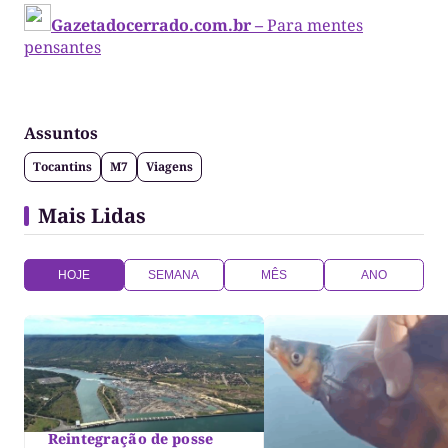
Gazetadocerrado.com.br –
Para mentes
pensantes
Assuntos
Tocantins
M7
Viagens
Mais Lidas
HOJE
SEMANA
MÊS
ANO
Reintegração de posse