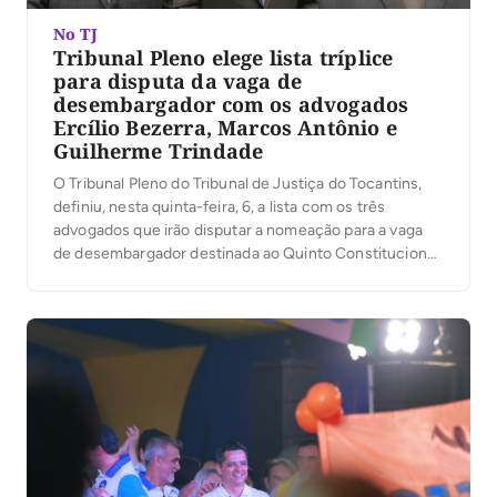
No TJ
Tribunal Pleno elege lista tríplice
para disputa da vaga de
desembargador com os advogados
Ercílio Bezerra, Marcos Antônio e
Guilherme Trindade
O Tribunal Pleno do Tribunal de Justiça do Tocantins,
definiu, nesta quinta-feira, 6, a lista com os três
advogados que irão disputar a nomeação para a vaga
de desembargador destinada ao Quinto Constitucional.
A presidente do TJTO, desembargadora Maysa
Vendramini Rosal, que presidiu os trabalhos, ressaltou
na abertura da votação, que da lista sêxtupla com […]