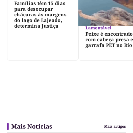
Famílias têm 15 dias
para desocupar
chácaras às margens
do lago de Lajeado,
determina Justiça
Lamentável
Peixe é encontrado
com cabeça presa 
garrafa PET no Rio
Javaés e vídeo aler
para impacto do li
nos rios
Mais Notícias
Mais artigos