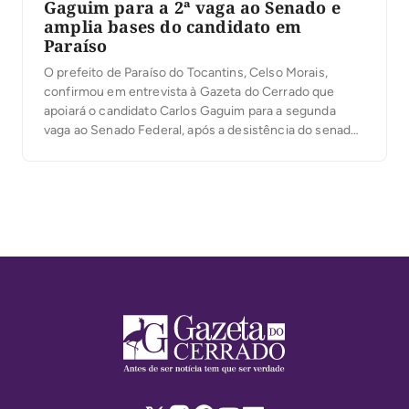
Gaguim para a 2ª vaga ao Senado e
amplia bases do candidato em
Paraíso
O prefeito de Paraíso do Tocantins, Celso Morais,
confirmou em entrevista à Gazeta do Cerrado que
apoiará o candidato Carlos Gaguim para a segunda
vaga ao Senado Federal, após a desistência do senador
Irajá Abreu da disputa. Para a primeira vaga, Celso já
está desde o início com 100% de apoio ao senador
Eduardo Gomes, […]