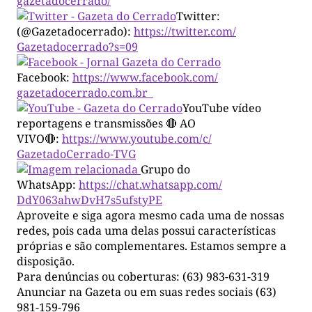
gazetadocerrado/
Twitter:
(@Gazetadocerrado):
https://twitter.com/
Gazetadocerrado?s=09
Facebook:
https://www.facebook.com/
gazetadocerrado.com.br
YouTube vídeo
reportagens e transmissões 🔴 AO
VIVO🔴:
https://www.youtube.com/c/
GazetadoCerrado-TVG
Grupo do
WhatsApp:
https://chat.whatsapp.com/
DdY063ahwDvH7s5ufstyPE
Aproveite e siga agora mesmo cada uma de nossas
redes, pois cada uma delas possui características
próprias e são complementares. Estamos sempre a
disposição.
Para denúncias ou coberturas: (63) 983-631-319
Anunciar na Gazeta ou em suas redes sociais (63)
981-159-796