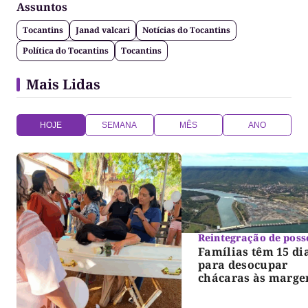
Assuntos
Tocantins
Janad valcari
Notícias do Tocantins
Política do Tocantins
Tocantins
Mais Lidas
HOJE
SEMANA
MÊS
ANO
Reintegração de poss
Famílias têm 15 di
para desocupar
chácaras às marge
do lago de Lajeado
determina Justiça