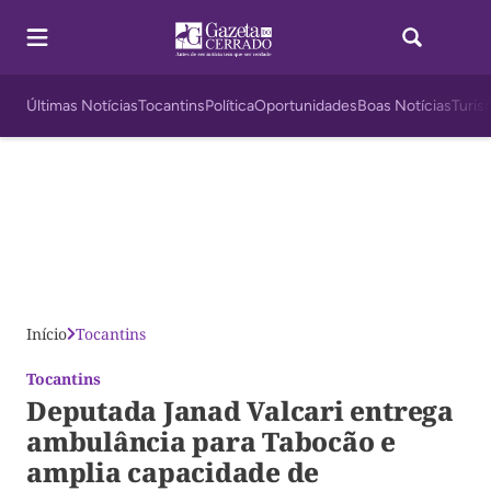
Últimas Notícias
Tocantins
Política
Oportunidades
Boas Notícias
Turis
Início
Tocantins
Tocantins
Deputada Janad Valcari entrega
ambulância para Tabocão e
amplia capacidade de