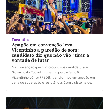
Tocantins
Apagão em convenção leva
Vicentinho a paredão de som;
candidato diz que não vão “tirar a
vontade de lutar”
Na convenção que homologou sua candidatura ao
Governo do Tocantins, nesta quarta-feira, 5,
Vicentinho Júnior (PSDB) transformou um apagão em
cena de superação e resistência. Com o sistema de
áudio e iluminação interrompido no estacionamento do
Ginásio Ayrton Senna, em Palmas, o candidato deixou o
palco, subiu em um paredão de som e, iluminado por
[…]