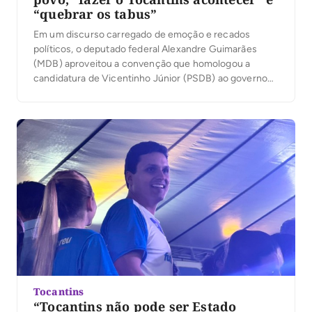
“quebrar os tabus”
Em um discurso carregado de emoção e recados
políticos, o deputado federal Alexandre Guimarães
(MDB) aproveitou a convenção que homologou a
candidatura de Vicentinho Júnior (PSDB) ao governo
para apresentar suas principais bandeiras como
candidato ao Senado: a duplicação da BR-153, a
ampliação das políticas de habitação e o fortalecimento
do desenvolvimento econômico do Tocantins. […]
Tocantins
“Tocantins não pode ser Estado