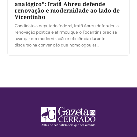
analógico”: Iratã Abreu defende
renovação e modernidade ao lado de
Vicentinho
Candidato a deputado federal, Iratã Abreu defendeu a
renovação política e afirmou que o Tocantins precisa
avançar em modernização e eficiência durante
discurso na convenção que homologou as
candidaturas de Vicentinho Júnior ao governo do
Estado, de Amélio Cayres a vice-governador e de
Alexandre Guimarães ao Senado, na noite desta
quarta-feira, 5, em Palmas. Ao […]