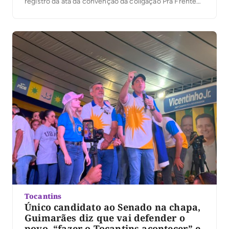
registro da ata da convenção da coligação Pra Frente
Tocantins junto à Justiça Eleitoral. O ato marca mais
uma etapa do processo eleitoral e antecede o registro
das candidaturas da coligação, […]
Tocantins
Único candidato ao Senado na chapa,
Guimarães diz que vai defender o
povo, “fazer o Tocantins acontecer” e