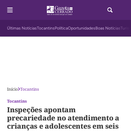
Últimas Notícias
Tocantins
Política
Oportunidades
Boas Notícias
Turis
Início
Tocantins
Tocantins
Inspeções apontam
precariedade no atendimento a
crianças e adolescentes em seis