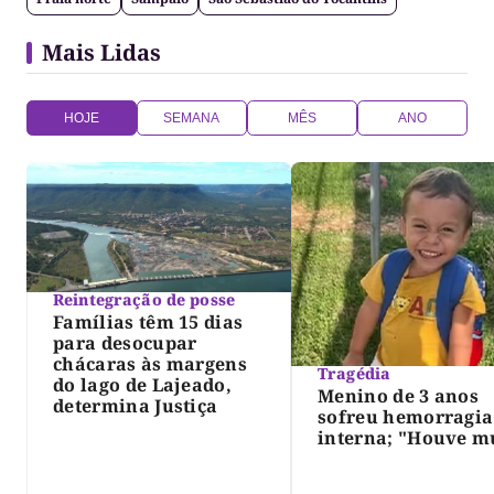
Mais Lidas
HOJE
SEMANA
MÊS
ANO
Reintegração de posse
Famílias têm 15 dias
para desocupar
chácaras às margens
Tragédia
do lago de Lajeado,
Menino de 3 anos
determina Justiça
sofreu hemorragia
interna; "Houve m
violência", diz dir
do IML