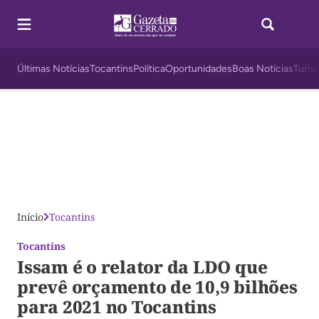
Últimas Notícias
Tocantins
Política
Oportunidades
Boas Notícias
Turis
Início
Tocantins
Tocantins
Issam é o relator da LDO que
prevê orçamento de 10,9 bilhões
para 2021 no Tocantins