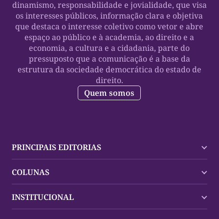
dinamismo, responsabilidade e jovialidade, que visa
os interesses públicos, informação clara e objetiva
que destaca o interesse coletivo como vetor e abre
espaço ao público e à academia, ao direito e a
economia, a cultura e a cidadania, parte do
pressuposto que a comunicação é a base da
estrutura da sociedade democrática do estado de
direito.
Quem somos
PRINCIPAIS EDITORIAS
Últimas Notícias
COLUNAS
Palmas
Tocantins
Trocando em Miúdos
INSTITUCIONAL
Mundo
Policial
Política
Cultura Dinâmica
Midia Kit