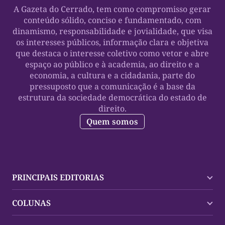
A Gazeta do Cerrado, tem como compromisso gerar
conteúdo sólido, conciso e fundamentado, com
dinamismo, responsabilidade e jovialidade, que visa
os interesses públicos, informação clara e objetiva
que destaca o interesse coletivo como vetor e abre
espaço ao público e à academia, ao direito e a
economia, a cultura e a cidadania, parte do
pressuposto que a comunicação é a base da
estrutura da sociedade democrática do estado de
direito.
Quem somos
PRINCIPAIS EDITORIAS
Últimas Notícias
COLUNAS
Palmas
Tocantins
Trocando em Miúdos