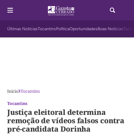
Últimas Notícias
Tocantins
Política
Oportunidades
Boas Notícias
Turis
Início
Tocantins
Tocantins
Justiça eleitoral determina
remoção de vídeos falsos contra
pré-candidata Dorinha