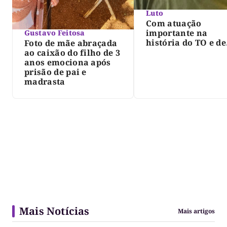
Luto
Com atuação
importante na
Gustavo Feitosa
história do TO e de
Foto de mãe abraçada
Palmas, morre Isra
ao caixão do filho de 3
Siqueira; Palmas
anos emociona após
decreta luto oficia
prisão de pai e
três dias
madrasta
Mais Notícias
Mais artigos