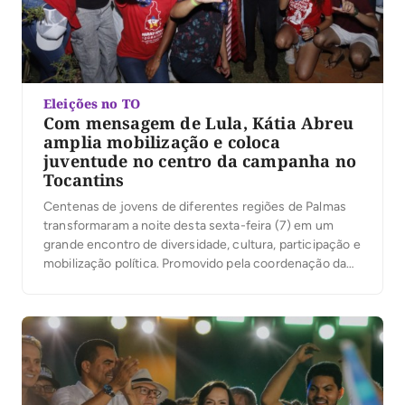
Eleições no TO
Com mensagem de Lula, Kátia Abreu
amplia mobilização e coloca
juventude no centro da campanha no
Tocantins
Centenas de jovens de diferentes regiões de Palmas
transformaram a noite desta sexta-feira (7) em um
grande encontro de diversidade, cultura, participação e
mobilização política. Promovido pela coordenação da
campanha do presidente Luiz Inácio Lula da Silva no
Tocantins, sob a liderança da ex-senadora Kátia Abreu,
o evento reuniu jovens de Palmas em torno de […]