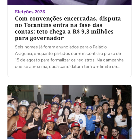
Eleições 2026
Com convenções encerradas, disputa
no Tocantins entra na fase das
contas: teto chega a R$ 9,3 milhões
para governador
Seis nomes já foram anunciados para o Palácio
Araguaia, enquanto partidos correm contra o prazo de
15 de agosto para formalizar os registros. Na campanha
que se aproxima, cada candidatura terá um limite de
despesas; ultrapassá-lo pode gerar multa igual ao valor
excedido. Com as convenções partidárias encerradas
e seis candidaturas anunciadas ao governo do […]