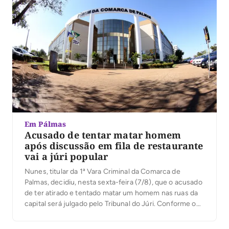
Em Pálmas
Acusado de tentar matar homem
após discussão em fila de restaurante
vai a júri popular
Nunes, titular da 1ª Vara Criminal da Comarca de
Palmas, decidiu, nesta sexta-feira (7/8), que o acusado
de ter atirado e tentado matar um homem nas ruas da
capital será julgado pelo Tribunal do Júri. Conforme o
processo, o crime aconteceu na manhã de 21 de
janeiro deste ano, na Quadra 101 Norte, na capital, […]