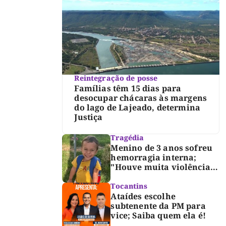
Reintegração de posse
Famílias têm 15 dias para
desocupar chácaras às margens
do lago de Lajeado, determina
Justiça
Tragédia
Menino de 3 anos sofreu
hemorragia interna;
"Houve muita violência",
diz diretor do IML
Tocantins
Ataídes escolhe
subtenente da PM para
vice; Saiba quem ela é!