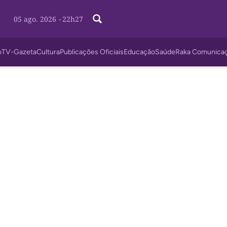
05 ago. 2026
-
22h27
o
TV-Gazeta
Cultura
Publicações Oficiais
Educação
Saúde
Raka Comunica