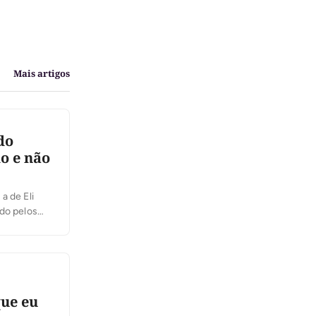
Mais artigos
do
o e não
a de Eli
ido pelos
sigla. No
]
que eu