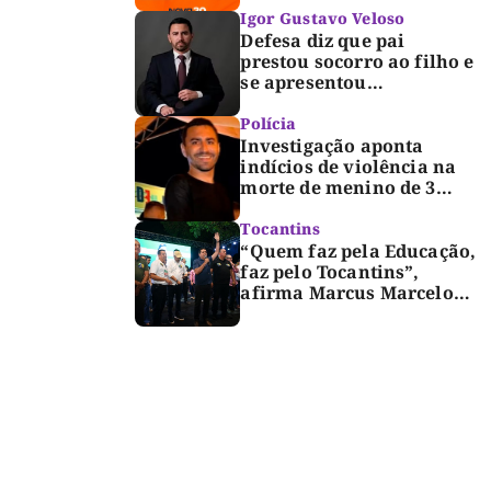
Igor Gustavo Veloso
Defesa diz que pai
prestou socorro ao filho e
se apresentou
espontaneamente à
polícia após morte de
Polícia
criança de 3 anos
Investigação aponta
indícios de violência na
morte de menino de 3
anos em Palmas
Tocantins
“Quem faz pela Educação,
faz pelo Tocantins”,
afirma Marcus Marcelo
durante reunião com
professores e lideranças
em Palmas