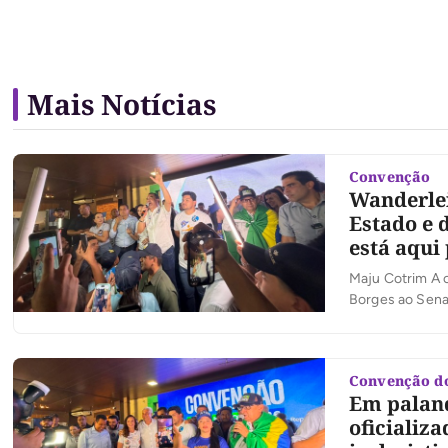
Mais Notícias
Convenção
Wanderlei
Estado e 
está aqui
Maju Cotrim A c
Borges ao Senad
convencionais. 
discurso, Wande
Convenção d
Em palanq
oficializ