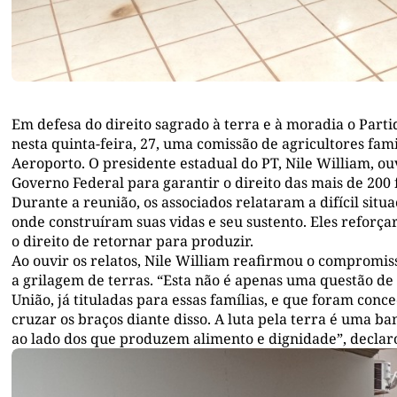
Em defesa do direito sagrado à terra e à moradia o Part
nesta quinta-feira, 27, uma comissão de agricultores fam
Aeroporto. O presidente estadual do PT, Nile William, ou
Governo Federal para garantir o direito das mais de 200
Durante a reunião, os associados relataram a difícil situa
onde construíram suas vidas e seu sustento. Eles reforç
o direito de retornar para produzir.
Ao ouvir os relatos, Nile William reafirmou o compromiss
a grilagem de terras. “Esta não é apenas uma questão de 
União, já tituladas para essas famílias, e que foram conc
cruzar os braços diante disso. A luta pela terra é uma ba
ao lado dos que produzem alimento e dignidade”, declaro