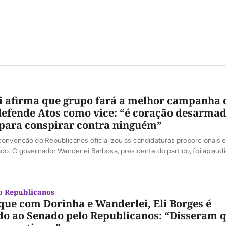
 afirma que grupo fará a melhor campanha 
defende Atos como vice: “é coração desarmad
 para conspirar contra ninguém”
onvenção do Republicanos oficializou as candidaturas proporcionais e 
o. O governador Wanderlei Barbosa, presidente do partido, foi aplaud
“Somos uma família que se juntou pelo Estado”, afirmou, ao se referir à 
rlei citou os nomes dos candidatos estaduais e federais da legenda […
o Republicanos
ue com Dorinha e Wanderlei, Eli Borges é
ado ao Senado pelo Republicanos: “Disseram 