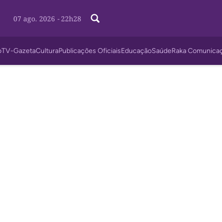
07 ago. 2026
-
22h28
o
TV-Gazeta
Cultura
Publicações Oficiais
Educação
Saúde
Raka Comunica