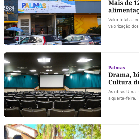
Mais de 1
alimentaç
Valor total a s
valorização dos
Palmas
Drama, bi
Cultura d
As obras Uma in
a quarta-feira, 