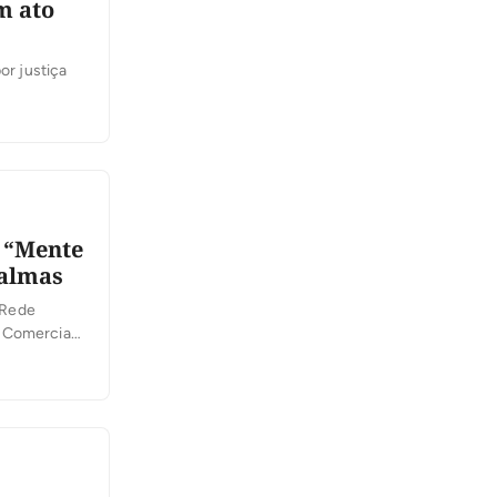
m ato
or justiça
 “Mente
Palmas
 Rede
o Comercial
o, Mente