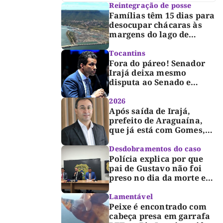
Reintegração de posse
Famílias têm 15 dias para
desocupar chácaras às
margens do lago de
Lajeado, determina
Justiça
Tocantins
Fora do páreo! Senador
Irajá deixa mesmo
disputa ao Senado e
desabafa: “Saio deste
processo de cabeça
2026
erguida, com gratidão e
Após saída de Irajá,
respeito”
prefeito de Araguaína,
que já está com Gomes,
entra também na
campanha de Dimas e
Desdobramentos do caso
fará anúncio oficial
Polícia explica por que
pai de Gustavo não foi
preso no dia da morte e
detalha avanço da
investigação
Lamentável
Peixe é encontrado com
cabeça presa em garrafa