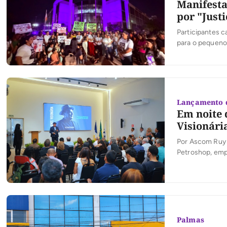
Manifesta
por "Just
Participantes c
para o pequeno 
Lançamento d
Em noite 
Visionári
Por Ascom Ruy 
Petroshop, emp
e Industrial de
Visionária, dur
Palmas