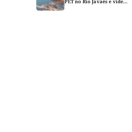
PET no Rio Javaés e vídeo
alerta para impacto do
lixo nos rios