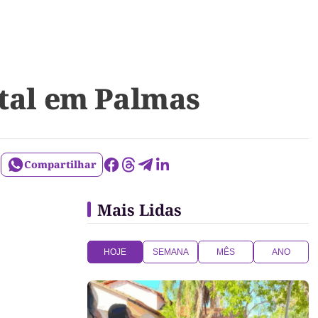
atal em Palmas
Compartilhar
Mais Lidas
HOJE
SEMANA
MÊS
ANO