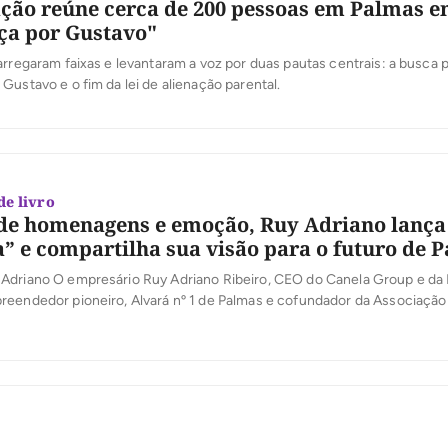
ção reúne cerca de 200 pessoas em Palmas e
iça por Gustavo"
arregaram faixas e levantaram a voz por duas pautas centrais: a busca p
Gustavo e o fim da lei de alienação parental.
e livro
de homenagens e emoção, Ruy Adriano lança
a” e compartilha sua visão para o futuro de 
Adriano O empresário Ruy Adriano Ribeiro, CEO do Canela Group e da
reendedor pioneiro, Alvará nº 1 de Palmas e cofundador da Associaçã
 Palmas (ACIPA), lançou na noite desta quinta-feira (6) seu primeiro livr
ante a solenidade de inauguração do novo auditório da entidade. […]