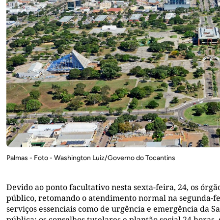
Palmas - Foto - Washington Luiz/Governo do Tocantins
Devido ao ponto facultativo nesta sexta-feira, 24, os ór
público, retomando o atendimento normal na segunda-fei
serviços essenciais como de urgência e emergência da Sa
pública; os conselhos tutelares e plantão social 24 horas,