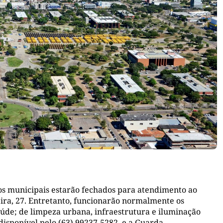
gãos municipais estarão fechados para atendimento ao
ra, 27. Entretanto, funcionarão normalmente os
úde; de limpeza urbana, infraestrutura e iluminação
 disponível pelo (63) 99237-5282, e a Guarda