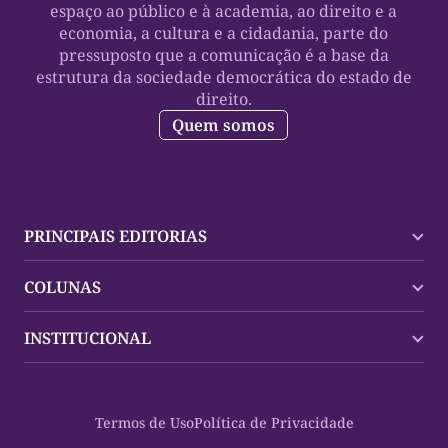
espaço ao público e à academia, ao direito e a
economia, a cultura e a cidadania, parte do
pressuposto que a comunicação é a base da
estrutura da sociedade democrática do estado de
direito.
Quem somos
PRINCIPAIS EDITORIAS
Últimas Notícias
COLUNAS
Palmas
Tocantins
Trocando em Miúdos
INSTITUCIONAL
Mundo
Policial
Política
Cultura Dinâmica
Midia Kit
Polícia
Saudabilidade
Contato
Termos de Uso
Política de Privacidade
Oportunidades
Planeta Vivo
Sobre