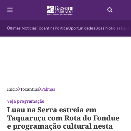
Últimas Notícias
Tocantins
Política
Oportunidades
Boas Notícias
Turis
Início
Tocantins
Palmas
Veja programação
Luau na Serra estreia em
Taquaruçu com Rota do Fondue
e programação cultural nesta