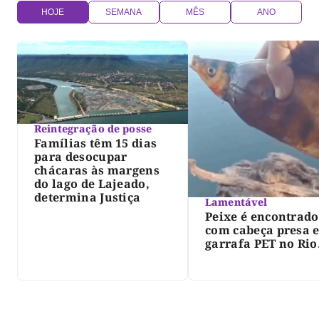
HOJE
SEMANA
MÊS
ANO
Reintegração de posse
Famílias têm 15 dias
para desocupar
chácaras às margens
do lago de Lajeado,
determina Justiça
Lamentável
Peixe é encontrado
com cabeça presa 
garrafa PET no Rio
Javaés e vídeo aler
para impacto do li
nos rios