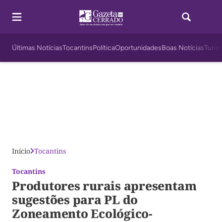
Últimas Notícias
Tocantins
Política
Oportunidades
Boas Notícias
Turis
Início
Tocantins
Tocantins
Produtores rurais apresentam
sugestões para PL do
Zoneamento Ecológico-