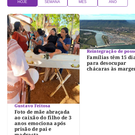
HOJE
SEMANA
MÊS
ANO
Reintegração de poss
Famílias têm 15 di
para desocupar
chácaras às marge
do lago de Lajeado
determina Justiça
Gustavo Feitosa
Foto de mãe abraçada
ao caixão do filho de 3
anos emociona após
prisão de pai e
madrasta