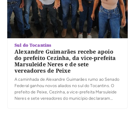
Sul do Tocantins
Alexandre Guimarães recebe apoio
do prefeito Cezinha, da vice-prefeita
Marsuleide Neres e de sete
vereadores de Peixe
A caminhada de Alexandre Guimarães rumo ao Senado
Federal ganhou novos aliados no sul do Tocantins. O
prefeito de Peixe, Cezinha, a vice-prefeita Marsuleide
Neres e sete vereadores do município declararam
apoio à candidatura do deputado federal ao Senado. A
manifestação das lideranças reforça a construção de
um projeto que tem os municípios como uma […]