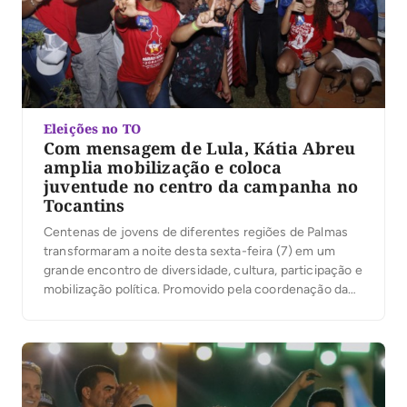
Eleições no TO
Com mensagem de Lula, Kátia Abreu
amplia mobilização e coloca
juventude no centro da campanha no
Tocantins
Centenas de jovens de diferentes regiões de Palmas
transformaram a noite desta sexta-feira (7) em um
grande encontro de diversidade, cultura, participação e
mobilização política. Promovido pela coordenação da
campanha do presidente Luiz Inácio Lula da Silva no
Tocantins, sob a liderança da ex-senadora Kátia Abreu,
o evento reuniu jovens de Palmas em torno de […]