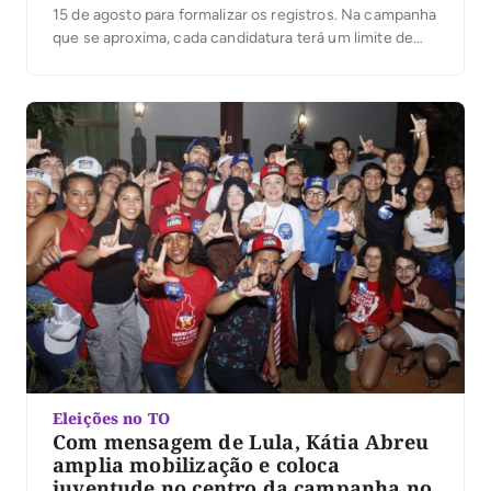
15 de agosto para formalizar os registros. Na campanha
que se aproxima, cada candidatura terá um limite de
despesas; ultrapassá-lo pode gerar multa igual ao valor
excedido. Com as convenções partidárias encerradas
e seis candidaturas anunciadas ao governo do […]
Eleições no TO
Com mensagem de Lula, Kátia Abreu
amplia mobilização e coloca
juventude no centro da campanha no