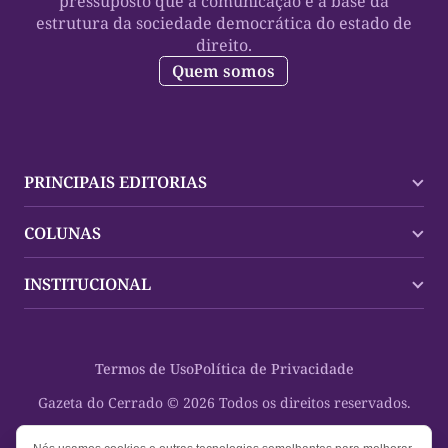
pressuposto que a comunicação é a base da
estrutura da sociedade democrática do estado de
direito.
Quem somos
PRINCIPAIS EDITORIAS
Últimas Notícias
COLUNAS
Palmas
Tocantins
Trocando em Miúdos
INSTITUCIONAL
Mundo
Policial
Política
Cultura Dinâmica
Midia Kit
Polícia
Saudabilidade
Contato
Termos de Uso
Política de Privacidade
Oportunidades
Planeta Vivo
Sobre
Cultura
Espaço Cidadania
Gazeta do Cerrado © 2026 Todos os direitos reservados.
Saúde
Turistando Gazeta
Educação
Nosso Direito