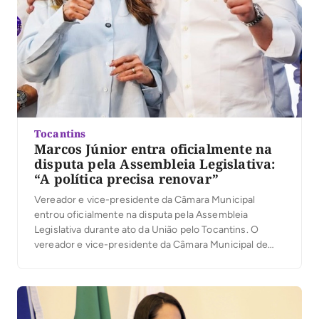
Tocantins
Marcos Júnior entra oficialmente na
disputa pela Assembleia Legislativa:
“A política precisa renovar”
Vereador e vice-presidente da Câmara Municipal
entrou oficialmente na disputa pela Assembleia
Legislativa durante ato da União pelo Tocantins. O
vereador e vice-presidente da Câmara Municipal de
Palmas, Marcos Júnior, oficializou sua candidatura a
deputado estadual durante a convenção da coligação
União pelo Tocantins, realizada na última quarta-feira,
5, no Espaço Cultural José Gomes Sobrinho, […]