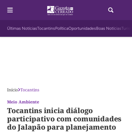
Últimas Notícias
Tocantins
Política
Oportunidades
Boas Notícias
Turis
Início
Tocantins
Meio Ambiente
Tocantins inicia diálogo
participativo com comunidades
do Jalapão para planejamento