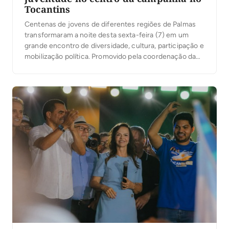
Tocantins
Centenas de jovens de diferentes regiões de Palmas
transformaram a noite desta sexta-feira (7) em um
grande encontro de diversidade, cultura, participação e
mobilização política. Promovido pela coordenação da
campanha do presidente Luiz Inácio Lula da Silva no
Tocantins, sob a liderança da ex-senadora Kátia Abreu,
o evento reuniu jovens de Palmas em torno de […]