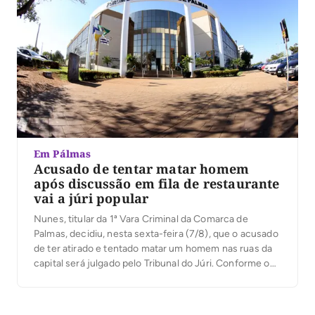
Em Pálmas
Acusado de tentar matar homem
após discussão em fila de restaurante
vai a júri popular
Nunes, titular da 1ª Vara Criminal da Comarca de
Palmas, decidiu, nesta sexta-feira (7/8), que o acusado
de ter atirado e tentado matar um homem nas ruas da
capital será julgado pelo Tribunal do Júri. Conforme o
processo, o crime aconteceu na manhã de 21 de
janeiro deste ano, na Quadra 101 Norte, na capital, […]