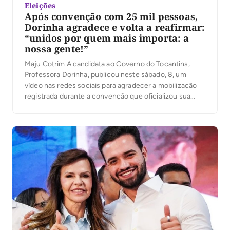
Eleições
Após convenção com 25 mil pessoas,
Dorinha agradece e volta a reafirmar:
“unidos por quem mais importa: a
nossa gente!”
Maju Cotrim A candidata ao Governo do Tocantins,
Professora Dorinha, publicou neste sábado, 8, um
vídeo nas redes sociais para agradecer a mobilização
registrada durante a convenção que oficializou sua
candidatura. Segundo a organização, mais de 25 mil
pessoas participaram do evento. No vídeo, Dorinha
destacou a presença das caravanas, lideranças e
apoiadores que participaram […]