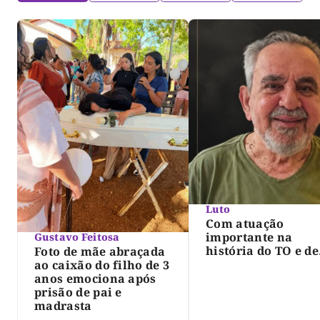
Luto
Com atuação
importante na
Gustavo Feitosa
história do TO e de
Foto de mãe abraçada
Palmas, morre Isra
ao caixão do filho de 3
Siqueira; Palmas
anos emociona após
decreta luto oficia
prisão de pai e
três dias
madrasta