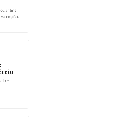
ocantins,
 na região
com o
e
ércio
cio e