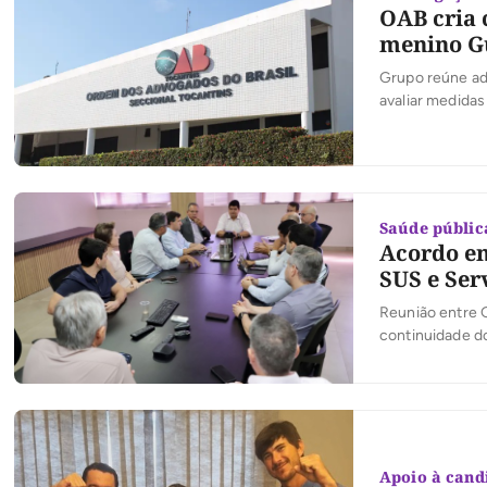
OAB cria 
menino G
Grupo reúne adv
avaliar medidas
Saúde públic
Acordo en
SUS e Ser
Reunião entre 
continuidade d
Apoio à cand