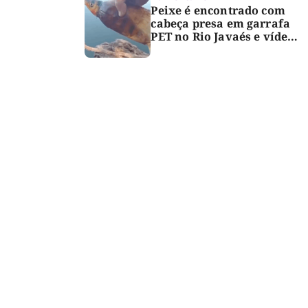
Peixe é encontrado com
cabeça presa em garrafa
PET no Rio Javaés e vídeo
alerta para impacto do
lixo nos rios