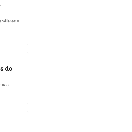
o
amiliares e
s do
rou a