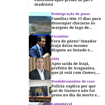
madrasta
Reintegração de posse
Famílias têm 15 dias para
desocupar chácaras às
margens do lago de
Lajeado, determina
Justiça
Tocantins
Fora do páreo! Senador
Irajá deixa mesmo
disputa ao Senado e
desabafa: “Saio deste
processo de cabeça
2026
erguida, com gratidão e
Após saída de Irajá,
respeito”
prefeito de Araguaína,
que já está com Gomes,
entra também na
campanha de Dimas e
Desdobramentos do caso
fará anúncio oficial
Polícia explica por que
pai de Gustavo não foi
preso no dia da morte e
detalha avanço da
investigação
Lamentável