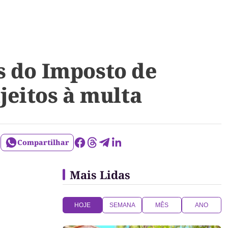
s do Imposto de
jeitos à multa
Compartilhar
Mais Lidas
HOJE
SEMANA
MÊS
ANO