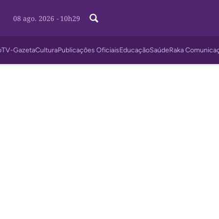
08 ago. 2026
-
10h30
o
TV-Gazeta
Cultura
Publicações Oficiais
Educação
Saúde
Raka Comunica