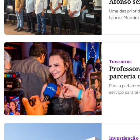
Afonso se
Uma das priori
Laurez Moreira 
central do esta
Presidente Lula
Tocantins
Professor
parceria 
Para a parlamen
serviço para tê
Investigação