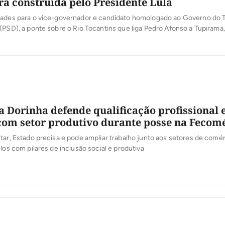
rá construída pelo Presidente Lula
dades para o vice-governador e candidato homologado ao Governo do T
(PSD), a ponte sobre o Rio Tocantins que liga Pedro Afonso a Tupirama,
do, será construída pelo Presidente Lula. “Eu já tinha aberto o diálogo 
 sobre a importância da construção da ponte […]
a Dorinha defende qualificação profissional 
com setor produtivo durante posse na Fecom
tar, Estado precisa e pode ampliar trabalho junto aos setores de comér
-los com pilares de inclusão social e produtiva