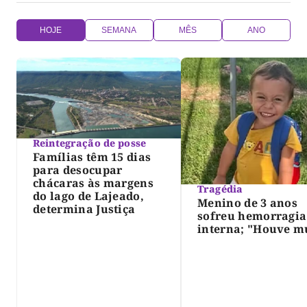
HOJE
SEMANA
MÊS
ANO
Reintegração de posse
Famílias têm 15 dias
para desocupar
chácaras às margens
Tragédia
do lago de Lajeado,
Menino de 3 anos
determina Justiça
sofreu hemorragia
interna; "Houve m
violência", diz dir
do IML