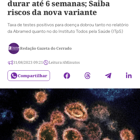
durar até 6 semanas; Saiba
riscos da nova variante
Taxa de testes positivos para doença dobrou tanto no relatório
da Abramed quanto no do Instituto Todos pela Saúde (ITpS)
Redação Gazeta do Cerrado
31/08/2023 09:21
Leitura:
4
Minutos
Compartilhar