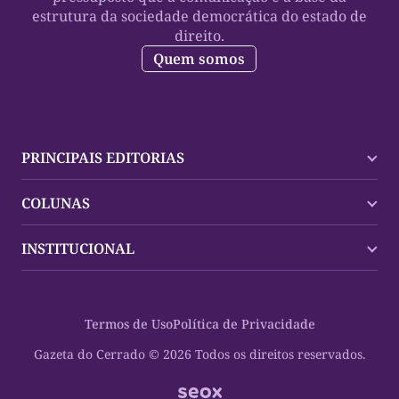
estrutura da sociedade democrática do estado de
direito.
Quem somos
PRINCIPAIS EDITORIAS
Últimas Notícias
COLUNAS
Palmas
Tocantins
Trocando em Miúdos
INSTITUCIONAL
Mundo
Policial
Política
Cultura Dinâmica
Midia Kit
Polícia
Saudabilidade
Contato
Termos de Uso
Política de Privacidade
Oportunidades
Planeta Vivo
Sobre
Cultura
Espaço Cidadania
Gazeta do Cerrado © 2026 Todos os direitos reservados.
Saúde
Turistando Gazeta
Educação
Nosso Direito