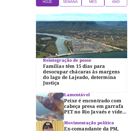
HOJE
SEMANA
MÊS
ANO
Reintegração de posse
Famílias têm 15 dias para
desocupar chácaras às margens
do lago de Lajeado, determina
Justiça
Lamentável
Peixe é encontrado com
cabeça presa em garrafa
PET no Rio Javaés e vídeo
alerta para impacto do
lixo nos rios
Movimentação política
Ex-comandante da PM,