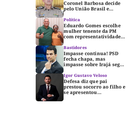
Coronel Barbosa decide
pelo União Brasil e
reforça chapa federal de
Dorinha
Política
Eduardo Gomes escolhe
mulher tenente da PM
com representatividade e
trajetória de superação
para compor segunda
Bastidores
suplência ao Senado
Impasse continua! PSD
fecha chapa, mas
impasse sobre Irajá segue
até o limite do prazo no
TRE; Laurez diz que nome
Igor Gustavo Veloso
dele não foi homologado
Defesa diz que pai
prestou socorro ao filho e
se apresentou
espontaneamente à
polícia após morte de
criança de 3 anos