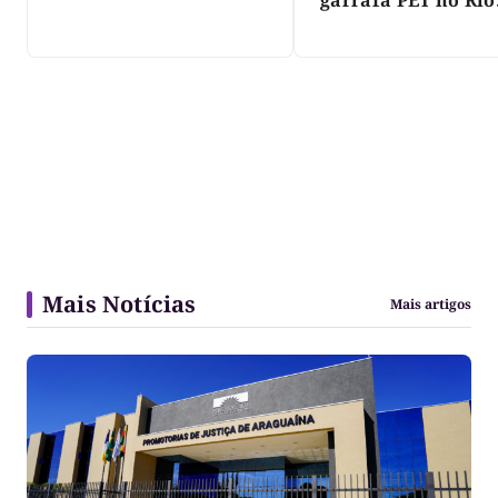
garrafa PET no Rio
Javaés e vídeo aler
para impacto do li
nos rios
Mais Notícias
Mais artigos