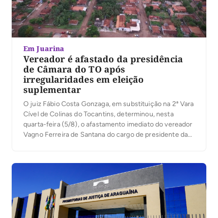
Em Juarina
Vereador é afastado da presidência
de Câmara do TO após
irregularidades em eleição
suplementar
O juiz Fábio Costa Gonzaga, em substituição na 2ª Vara
Cível de Colinas do Tocantins, determinou, nesta
quarta-feira (5/8), o afastamento imediato do vereador
Vagno Ferreira de Santana do cargo de presidente da
Câmara Municipal de Juarina. A medida não cassa o
mandato político do vereador, mas o afasta
exclusivamente da função de presidente. Conforme
[…]