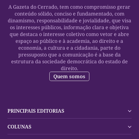
A Gazeta do Cerrado, tem como compromisso gerar
conteúdo sólido, conciso e fundamentado, com
dinamismo, responsabilidade e jovialidade, que visa
os interesses públicos, informação clara e objetiva
que destaca o interesse coletivo como vetor e abre
espaço ao público e à academia, ao direito e a
economia, a cultura e a cidadania, parte do
pressuposto que a comunicação é a base da
estrutura da sociedade democrática do estado de
direito.
Quem somos
PRINCIPAIS EDITORIAS
Últimas Notícias
COLUNAS
Palmas
Tocantins
Trocando em Miúdos