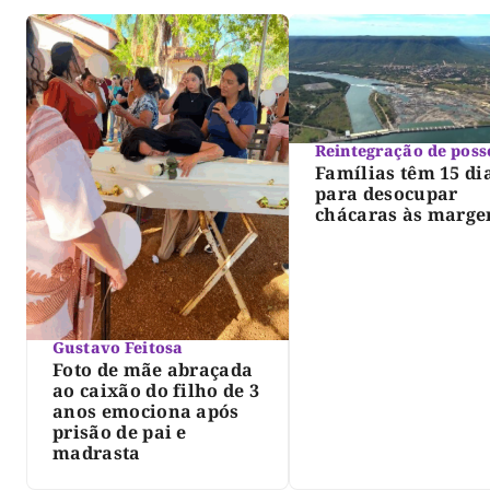
Reintegração de poss
Famílias têm 15 di
para desocupar
chácaras às marge
do lago de Lajeado
determina Justiça
Gustavo Feitosa
Foto de mãe abraçada
ao caixão do filho de 3
anos emociona após
prisão de pai e
madrasta