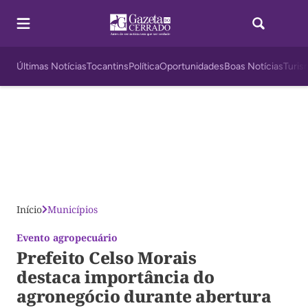
Últimas Notícias
Tocantins
Política
Oportunidades
Boas Notícias
Turis
Início
Municípios
Evento agropecuário
Prefeito Celso Morais
destaca importância do
agronegócio durante abertura