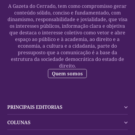
A Gazeta do Cerrado, tem como compromisso gerar
conteúdo sólido, conciso e fundamentado, com
dinamismo, responsabilidade e jovialidade, que visa
os interesses públicos, informação clara e objetiva
que destaca o interesse coletivo como vetor e abre
espaço ao público e à academia, ao direito e a
economia, a cultura e a cidadania, parte do
pressuposto que a comunicação é a base da
estrutura da sociedade democrática do estado de
direito.
Quem somos
PRINCIPAIS EDITORIAS
Últimas Notícias
COLUNAS
Palmas
Tocantins
Trocando em Miúdos