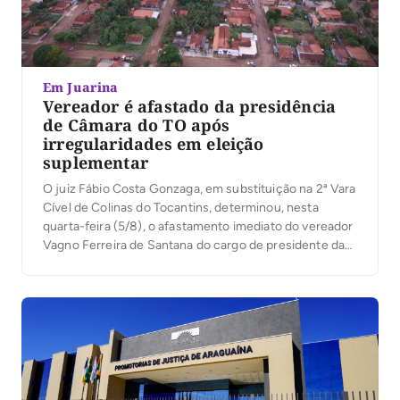
Em Juarina
Vereador é afastado da presidência
de Câmara do TO após
irregularidades em eleição
suplementar
O juiz Fábio Costa Gonzaga, em substituição na 2ª Vara
Cível de Colinas do Tocantins, determinou, nesta
quarta-feira (5/8), o afastamento imediato do vereador
Vagno Ferreira de Santana do cargo de presidente da
Câmara Municipal de Juarina. A medida não cassa o
mandato político do vereador, mas o afasta
exclusivamente da função de presidente. Conforme
[…]