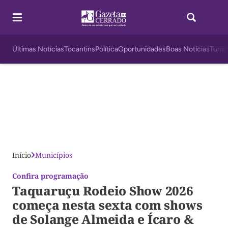
Últimas Notícias
Tocantins
Política
Oportunidades
Boas Notícias
Turis
Início
Municípios
Confira programação
Taquaruçu Rodeio Show 2026
começa nesta sexta com shows
de Solange Almeida e Ícaro &