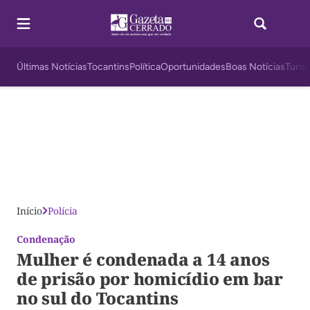
Últimas Notícias
Tocantins
Política
Oportunidades
Boas Notícias
Turis
Início
Polícia
Condenação
Mulher é condenada a 14 anos
de prisão por homicídio em bar
no sul do Tocantins