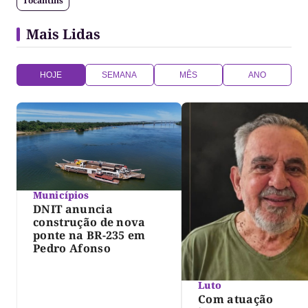
Tocantins
Mais Lidas
HOJE
SEMANA
MÊS
ANO
Municípios
DNIT anuncia
construção de nova
ponte na BR-235 em
Pedro Afonso
Luto
Com atuação