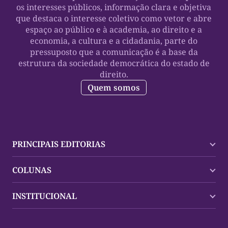
os interesses públicos, informação clara e objetiva
que destaca o interesse coletivo como vetor e abre
espaço ao público e à academia, ao direito e a
economia, a cultura e a cidadania, parte do
pressuposto que a comunicação é a base da
estrutura da sociedade democrática do estado de
direito.
Quem somos
PRINCIPAIS EDITORIAS
Últimas Notícias
COLUNAS
Palmas
Tocantins
Trocando em Miúdos
INSTITUCIONAL
Mundo
Policial
Política
Cultura Dinâmica
Midia Kit
Polícia