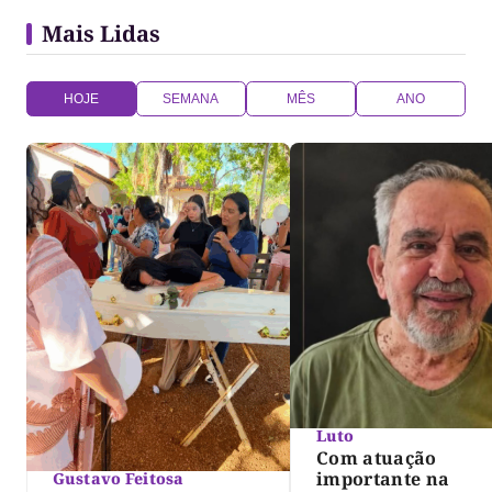
Mais Lidas
HOJE
SEMANA
MÊS
ANO
Luto
Com atuação
importante na
Gustavo Feitosa