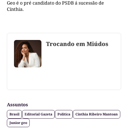
Geo é o pré candidato do PSDB á sucessão de
Cínthia.
Trocando em Miúdos
Coluna escrita por Maju Cotrim escritora e
consultora de comunicação. CEO Editora-Chefe da
Gazeta do Cerrado. Jornalismo de causa, social,
político e anti-fake!
Assuntos
Brasil
Editorial Gazeta
Política
Cínthia Ribeiro Mantoan
Junior geo