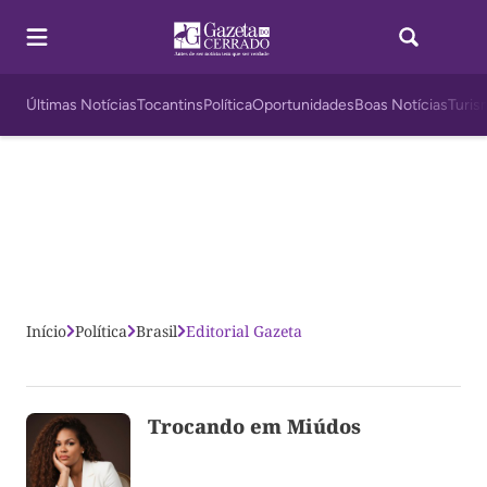
Últimas Notícias
Tocantins
Política
Oportunidades
Boas Notícias
Turis
Início
Política
Brasil
Editorial Gazeta
Trocando em Miúdos