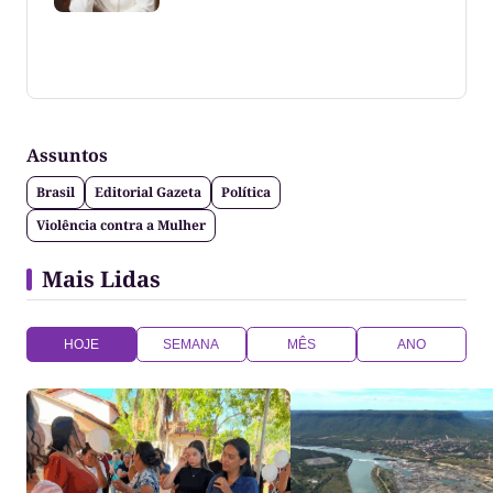
Coluna escrita por Maju Cotrim escritora e
consultora de comunicação. CEO Editora-Chefe da
Gazeta do Cerrado. Jornalismo de causa, social,
político e anti-fake!
Assuntos
Brasil
Editorial Gazeta
Política
Violência contra a Mulher
Mais Lidas
HOJE
SEMANA
MÊS
ANO