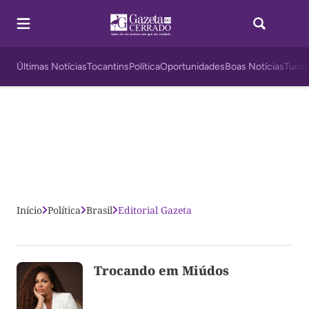
Últimas Notícias
Tocantins
Política
Oportunidades
Boas Notícias
Turis
Início
Política
Brasil
Editorial Gazeta
Trocando em Miúdos