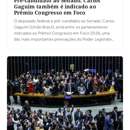
Pré-candidato ao Senado, Carlos
Gaguim também é indicado ao
Prêmio Congresso em Foco
O deputado federal e pré-candidato ao Senado, Carlos
Gaguim (União Brasil), está entre os parlamentares
indicados ao Prêmio Congresso em Foco 2026, uma
das mais importantes premiações do Poder Legislativo
brasileiro. A votação popular foi aberta nesta segunda-
feira, 6, permitindo que a população participe da
escolha dos deputados e senadores que mais se
destacaram no […]