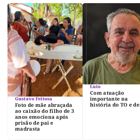
Luto
Com atuação
importante na
Gustavo Feitosa
história do TO e de
Foto de mãe abraçada
Palmas, morre Isra
ao caixão do filho de 3
Siqueira; Palmas
anos emociona após
decreta luto oficia
prisão de pai e
três dias
madrasta