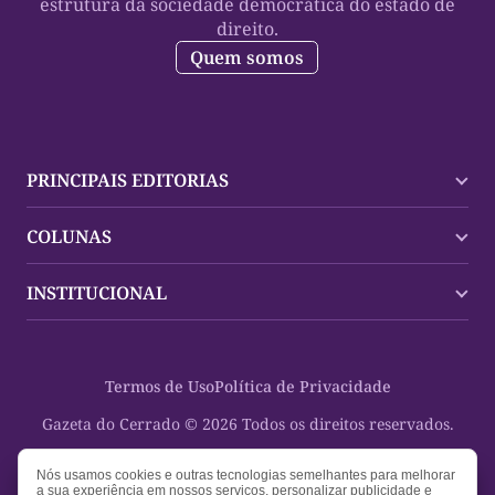
estrutura da sociedade democrática do estado de
direito.
Quem somos
PRINCIPAIS EDITORIAS
Últimas Notícias
COLUNAS
Palmas
Tocantins
Trocando em Miúdos
INSTITUCIONAL
Mundo
Policial
Política
Cultura Dinâmica
Midia Kit
Polícia
Saudabilidade
Contato
Termos de Uso
Política de Privacidade
Oportunidades
Planeta Vivo
Sobre
Cultura
Espaço Cidadania
Gazeta do Cerrado © 2026 Todos os direitos reservados.
Saúde
Turistando Gazeta
Educação
Nosso Direito
Nós usamos cookies e outras tecnologias semelhantes para melhorar
a sua experiência em nossos serviços, personalizar publicidade e