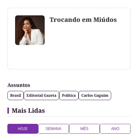
Trocando em Miúdos
Coluna escrita por Maju Cotrim escritora e
consultora de comunicação. CEO Editora-Chefe da
Gazeta do Cerrado. Jornalismo de causa, social,
político e anti-fake!
Assuntos
Brasil
Editorial Gazeta
Política
Carlos Gaguim
Mais Lidas
HOJE
SEMANA
MÊS
ANO