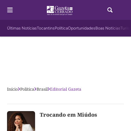
Últimas Notícias
Tocantins
Política
Oportunidades
Boas Notícias
Turis
Início
Política
Brasil
Editorial Gazeta
Trocando em Miúdos