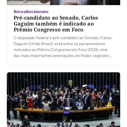
Reconhecimento
Pré-candidato ao Senado, Carlos
Gaguim também é indicado ao
Prêmio Congresso em Foco
O deputado federal e pré-candidato ao Senado, Carlos
Gaguim (União Brasil), está entre os parlamentares
indicados ao Prêmio Congresso em Foco 2026, uma
das mais importantes premiações do Poder Legislativo
brasileiro. A votação popular foi aberta nesta segunda-
feira, 6, permitindo que a população participe da
escolha dos deputados e senadores que mais se
destacaram no […]