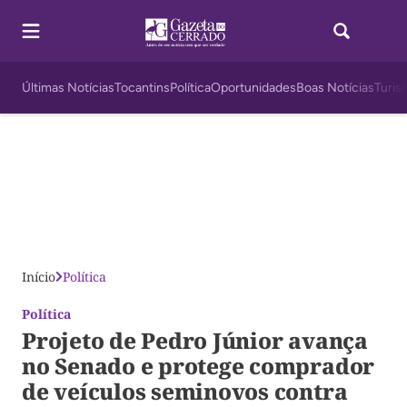
Últimas Notícias
Tocantins
Política
Oportunidades
Boas Notícias
Turis
Início
Política
Política
Projeto de Pedro Júnior avança
no Senado e protege comprador
de veículos seminovos contra