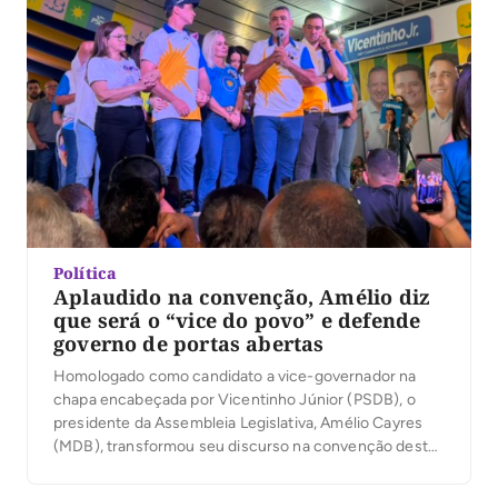
Política
Aplaudido na convenção, Amélio diz
que será o “vice do povo” e defende
governo de portas abertas
Homologado como candidato a vice-governador na
chapa encabeçada por Vicentinho Júnior (PSDB), o
presidente da Assembleia Legislativa, Amélio Cayres
(MDB), transformou seu discurso na convenção desta
quarta-feira, 5, em um relato de origem humilde no
Bico do Papagaio e em uma defesa de um governo