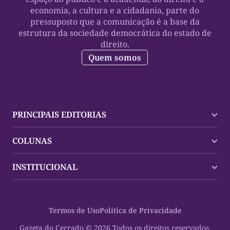
economia, a cultura e a cidadania, parte do
pressuposto que a comunicação é a base da
estrutura da sociedade democrática do estado de
direito.
Quem somos
PRINCIPAIS EDITORIAS
Últimas Notícias
COLUNAS
Palmas
Tocantins
Trocando em Miúdos
INSTITUCIONAL
Mundo
Policial
Política
Cultura Dinâmica
Midia Kit
Polícia
Saudabilidade
Contato
Termos de Uso
Política de Privacidade
Oportunidades
Planeta Vivo
Sobre
Cultura
Espaço Cidadania
Gazeta do Cerrado © 2026 Todos os direitos reservados.