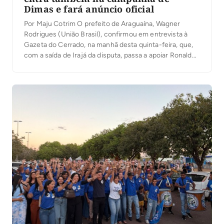
Dimas e fará anúncio oficial
Por Maju Cotrim O prefeito de Araguaína, Wagner
Rodrigues (União Brasil), confirmou em entrevista à
Gazeta do Cerrado, na manhã desta quinta-feira, que,
com a saída de Irajá da disputa, passa a apoiar Ronaldo
Dimas (Podemos) para a segunda vaga ao Senado. “O
senador Irajá é um dos maiores parceiros que tive, por
isso as […]