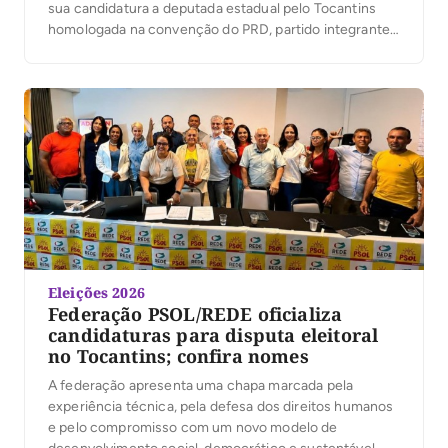
sua candidatura a deputada estadual pelo Tocantins
homologada na convenção do PRD, partido integrante
da Federação Renovação Solidária. Em seguida, ela
participou da Convenção União pelo Tocantins, que
oficializou a senadora Professora Dorinha como
candidata ao governo estadual, reforçando a sintonia
entre […]
Eleições 2026
Federação PSOL/REDE oficializa
candidaturas para disputa eleitoral
no Tocantins; confira nomes
A federação apresenta uma chapa marcada pela
experiência técnica, pela defesa dos direitos humanos
e pelo compromisso com um novo modelo de