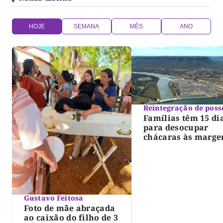
HOJE
SEMANA
MÊS
ANO
Reintegração de poss
Famílias têm 15 di
para desocupar
chácaras às marge
do lago de Lajeado
determina Justiça
Gustavo Feitosa
Foto de mãe abraçada
ao caixão do filho de 3