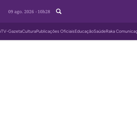
09 ago. 2026
-
10h28
o
TV-Gazeta
Cultura
Publicações Oficiais
Educação
Saúde
Raka Comunica