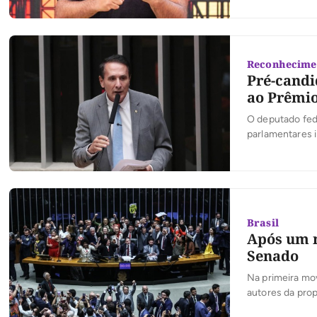
Reconhecime
Pré-candi
ao Prêmio
O deputado fede
parlamentares 
premiações do P
permitindo que
destacaram no 
Brasil
Após um m
Senado
Na primeira mo
autores da prop