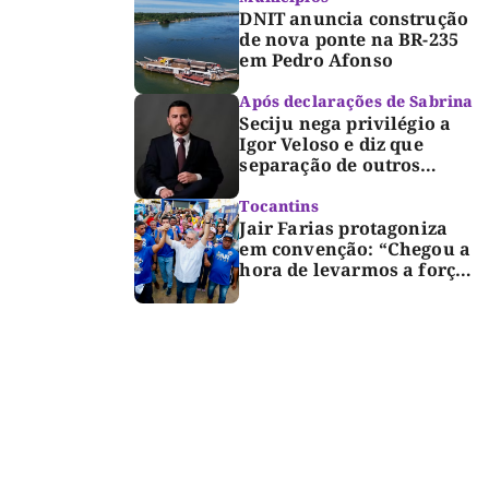
DNIT anuncia construção
de nova ponte na BR-235
em Pedro Afonso
Após declarações de Sabrina
Seciju nega privilégio a
Igor Veloso e diz que
separação de outros
presos é medida de
segurança
Tocantins
Jair Farias protagoniza
em convenção: “Chegou a
hora de levarmos a força
do Bico para o Congresso”