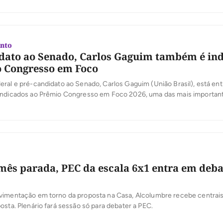
nto
dato ao Senado, Carlos Gaguim também é in
 Congresso em Foco
ral e pré-candidato ao Senado, Carlos Gaguim (União Brasil), está ent
indicados ao Prêmio Congresso em Foco 2026, uma das mais importan
oder Legislativo brasileiro. A votação popular foi aberta nesta segunda-
 a população participe da escolha dos deputados e senadores que mais
[…]
ês parada, PEC da escala 6x1 entra em deba
vimentação em torno da proposta na Casa, Alcolumbre recebe centrais 
osta. Plenário fará sessão só para debater a PEC.