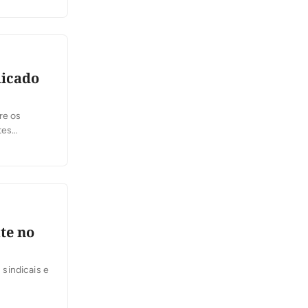
dicado
re os
tes
feira, 6,
 se
te no
sindicais e