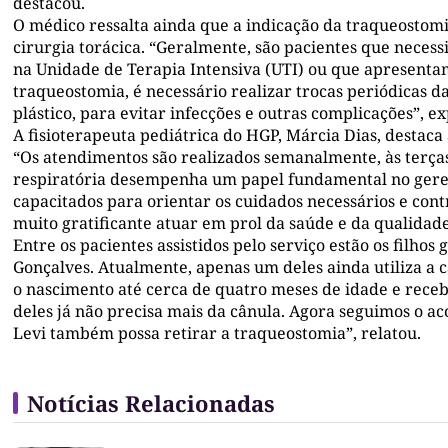
destacou.
O médico ressalta ainda que a indicação da traqueostomia
cirurgia torácica. “Geralmente, são pacientes que neces
na Unidade de Terapia Intensiva (UTI) ou que apresenta
traqueostomia, é necessário realizar trocas periódicas d
plástico, para evitar infecções e outras complicações”, ex
A fisioterapeuta pediátrica do HGP, Márcia Dias, destac
“Os atendimentos são realizados semanalmente, às terças-
respiratória desempenha um papel fundamental no gerenc
capacitados para orientar os cuidados necessários e con
muito gratificante atuar em prol da saúde e da qualidade
Entre os pacientes assistidos pelo serviço estão os filho
Gonçalves. Atualmente, apenas um deles ainda utiliza a 
o nascimento até cerca de quatro meses de idade e rece
deles já não precisa mais da cânula. Agora seguimos o
Levi também possa retirar a traqueostomia”, relatou.
Notícias Relacionadas