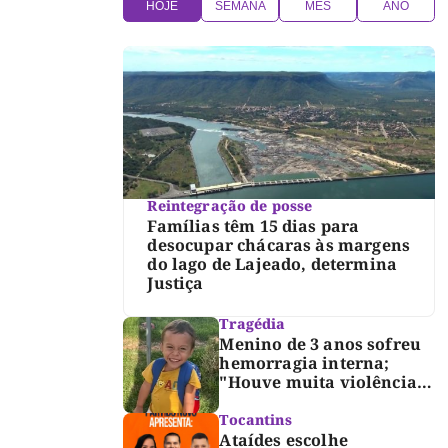
HOJE
SEMANA
MÊS
ANO
Reintegração de posse
Famílias têm 15 dias para
desocupar chácaras às margens
do lago de Lajeado, determina
Justiça
Tragédia
Menino de 3 anos sofreu
hemorragia interna;
"Houve muita violência",
diz diretor do IML
Tocantins
Ataídes escolhe