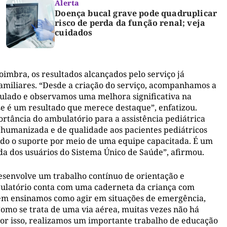
Alerta
Doença bucal grave pode quadruplicar
risco de perda da função renal; veja
cuidados
imbra, os resultados alcançados pelo serviço já
amiliares. “Desde a criação do serviço, acompanhamos a
nulado e observamos uma melhora significativa na
sse é um resultado que merece destaque”, enfatizou.
ortância do ambulatório para a assistência pediátrica
ia humanizada e de qualidade aos pacientes pediátricos
odo o suporte por meio de uma equipe capacitada. É um
da dos usuários do Sistema Único de Saúde”, afirmou.
desenvolve um trabalho contínuo de orientação e
mbulatório conta com uma caderneta da criança com
bém ensinamos como agir em situações de emergência,
omo se trata de uma via aérea, muitas vezes não há
or isso, realizamos um importante trabalho de educação