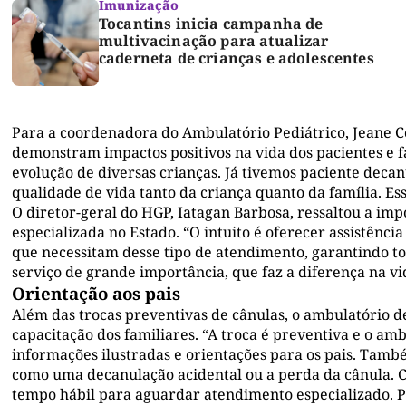
Imunização
Tocantins inicia campanha de
multivacinação para atualizar
caderneta de crianças e adolescentes
Para a coordenadora do Ambulatório Pediátrico, Jeane Co
demonstram impactos positivos na vida dos pacientes e f
evolução de diversas crianças. Já tivemos paciente deca
qualidade de vida tanto da criança quanto da família. E
O diretor-geral do HGP, Iatagan Barbosa, ressaltou a imp
especializada no Estado. “O intuito é oferecer assistênc
que necessitam desse tipo de atendimento, garantindo t
serviço de grande importância, que faz a diferença na vi
Orientação aos pais
Além das trocas preventivas de cânulas, o ambulatório 
capacitação dos familiares. “A troca é preventiva e o a
informações ilustradas e orientações para os pais. Tam
como uma decanulação acidental ou a perda da cânula. C
tempo hábil para aguardar atendimento especializado. P