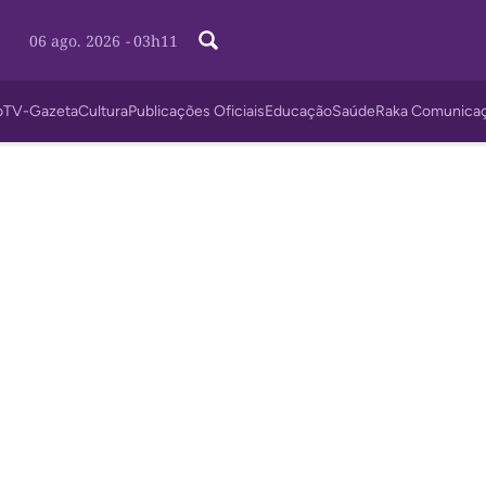
06 ago. 2026
-
03h11
o
TV-Gazeta
Cultura
Publicações Oficiais
Educação
Saúde
Raka Comunica