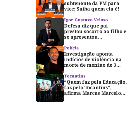
subtenente da PM para
vice; Saiba quem ela é!
Igor Gustavo Veloso
Defesa diz que pai
prestou socorro ao filho e
se apresentou
espontaneamente à
polícia após morte de
Polícia
criança de 3 anos
Investigação aponta
indícios de violência na
morte de menino de 3
anos em Palmas
Tocantins
“Quem faz pela Educação,
faz pelo Tocantins”,
afirma Marcus Marcelo
durante reunião com
professores e lideranças
em Palmas