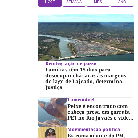
HOJE
SEMANA
MÊS
ANO
Reintegração de posse
Famílias têm 15 dias para
desocupar chácaras às margens
do lago de Lajeado, determina
Justiça
Lamentável
Peixe é encontrado com
cabeça presa em garrafa
PET no Rio Javaés e vídeo
alerta para impacto do
lixo nos rios
Movimentação política
Ex-comandante da PM,