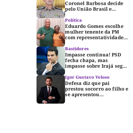
Coronel Barbosa decide
pelo União Brasil e
reforça chapa federal de
Dorinha
Política
Eduardo Gomes escolhe
mulher tenente da PM
com representatividade e
trajetória de superação
para compor segunda
Bastidores
suplência ao Senado
Impasse continua! PSD
fecha chapa, mas
impasse sobre Irajá segue
até o limite do prazo no
TRE; Laurez diz que nome
Igor Gustavo Veloso
dele não foi homologado
Defesa diz que pai
prestou socorro ao filho e
se apresentou
espontaneamente à
polícia após morte de
criança de 3 anos