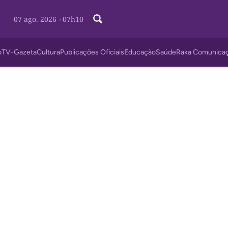
07 ago. 2026
-
07h10
o
TV-Gazeta
Cultura
Publicações Oficiais
Educação
Saúde
Raka Comunica