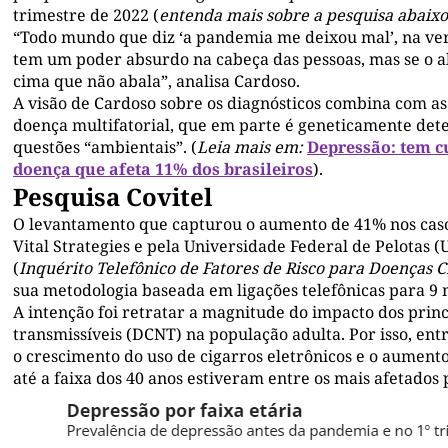
trimestre de 2022 (
entenda mais sobre a pesquisa abaixo
“Todo mundo que diz ‘a pandemia me deixou mal’, na ver
tem um poder absurdo na cabeça das pessoas, mas se o al
cima que não abala”, analisa Cardoso.
A visão de Cardoso sobre os diagnósticos combina com as
doença multifatorial, que em parte é geneticamente de
questões “ambientais”. (
Leia mais em:
Depressão: tem c
doença que afeta 11% dos brasileiros
).
Pesquisa Covitel
O levantamento que capturou o aumento de 41% nos casos
Vital Strategies e pela Universidade Federal de Pelotas (U
(
Inquérito Telefônico de Fatores de Risco para Doenças
sua metodologia baseada em ligações telefônicas para 9 m
A intenção foi retratar a magnitude do impacto dos princ
transmissíveis (DCNT) na população adulta. Por isso, en
o crescimento do uso de cigarros eletrônicos e o aumento
até a faixa dos 40 anos estiveram entre os mais afetados