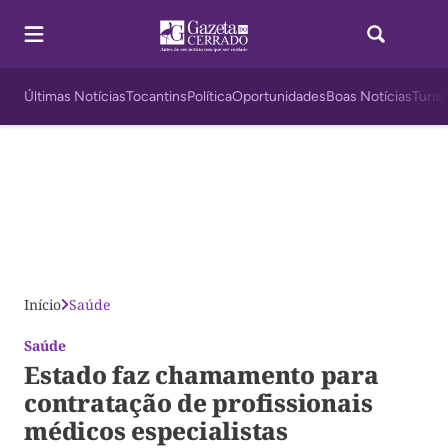
Últimas Notícias
Tocantins
Política
Oportunidades
Boas Notícias
Turis
Início
Saúde
Saúde
Estado faz chamamento para
contratação de profissionais
médicos especialistas