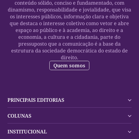
conteúdo sólido, conciso e fundamentado, com
dinamismo, responsabilidade e jovialidade, que visa
os interesses públicos, informação clara e objetiva
que destaca o interesse coletivo como vetor e abre
espaço ao público e à academia, ao direito e a
economia, a cultura e a cidadania, parte do
pressuposto que a comunicação é a base da
estrutura da sociedade democrática do estado de
direito.
Quem somos
PRINCIPAIS EDITORIAS
Últimas Notícias
COLUNAS
Palmas
Tocantins
Trocando em Miúdos
INSTITUCIONAL
Mundo
Policial