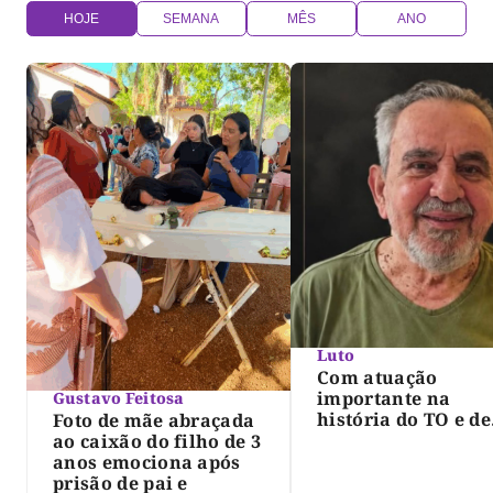
HOJE
SEMANA
MÊS
ANO
Luto
Com atuação
importante na
Gustavo Feitosa
história do TO e de
Foto de mãe abraçada
Palmas, morre Isra
ao caixão do filho de 3
Siqueira; Palmas
anos emociona após
decreta luto oficia
prisão de pai e