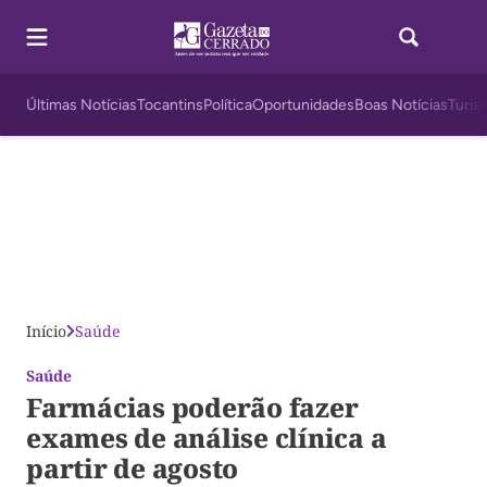
Últimas Notícias
Tocantins
Política
Oportunidades
Boas Notícias
Turis
Início
Saúde
Saúde
Farmácias poderão fazer
exames de análise clínica a
partir de agosto