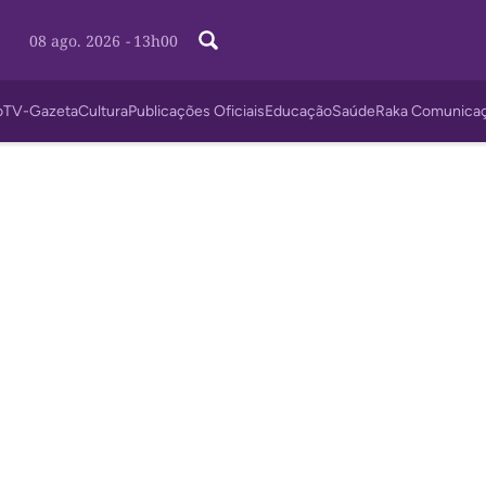
08 ago. 2026
-
13h00
o
TV-Gazeta
Cultura
Publicações Oficiais
Educação
Saúde
Raka Comunica