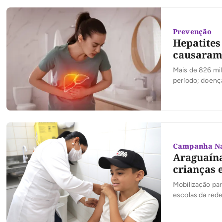
Prevenção
Hepatites
causaram 
Mais de 826 mil
período; doenç
Campanha Na
Araguaín
crianças e
Mobilização par
escolas da red