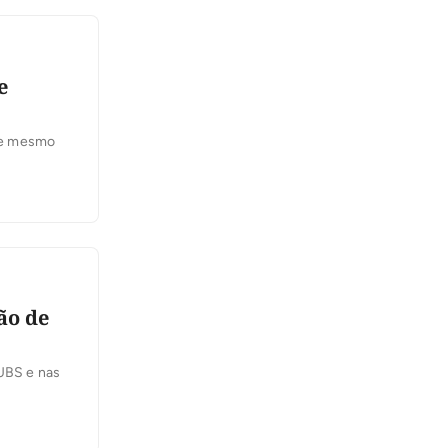
e
ste mesmo
ão de
 UBS e nas