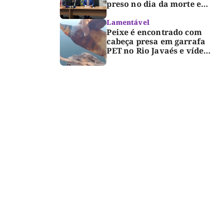
preso no dia da morte e
detalha avanço da
investigação
Lamentável
Peixe é encontrado com
cabeça presa em garrafa
PET no Rio Javaés e vídeo
alerta para impacto do
lixo nos rios