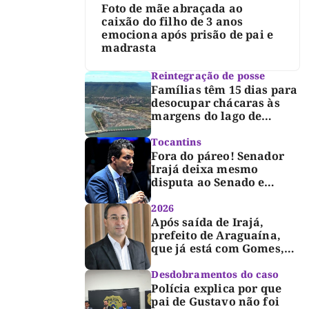
Foto de mãe abraçada ao
caixão do filho de 3 anos
emociona após prisão de pai e
madrasta
Reintegração de posse
Famílias têm 15 dias para
desocupar chácaras às
margens do lago de
Lajeado, determina
Justiça
Tocantins
Fora do páreo! Senador
Irajá deixa mesmo
disputa ao Senado e
desabafa: “Saio deste
processo de cabeça
2026
erguida, com gratidão e
Após saída de Irajá,
respeito”
prefeito de Araguaína,
que já está com Gomes,
entra também na
campanha de Dimas e
Desdobramentos do caso
fará anúncio oficial
Polícia explica por que
pai de Gustavo não foi