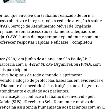
centou que envolve um trabalho realizado de forma
sso objetivo é integrar toda a rede de atenção à saúde
PAs), Serviço de Atendimento Móvel de Urgência
da paciente tenha acesso ao tratamento adequado, no
eja. O AVC é uma doença tempo-dependente e somente
oferecer respostas rápidas e eficazes”, completou
nce (GSA)
, em junho deste ano, em São Paulo/SP. O
parceria com a
World Stroke Organization (WSO)
, com
ais participantes.
entiva hospitais de todo o mundo a aprimorar
vendo a adoção de protocolos baseados em evidências e
o Diamante é concedido às instituições que atingem os
atendimento e cuidado aos pacientes.
certificação reconhece o trabalho desenvolvido pela
 Saúde (SUS). “Receber o Selo Diamante é motivo de
ferença na assistência humanizada aos pacientes com AVC.