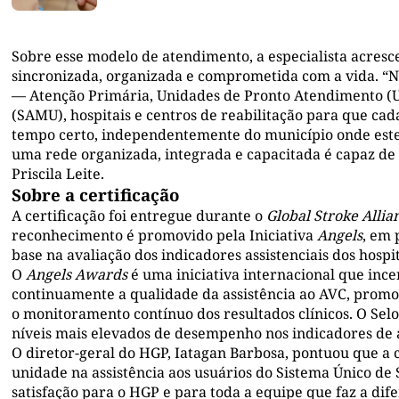
Sobre esse modelo de atendimento, a especialista acres
sincronizada, organizada e comprometida com a vida. “No
— Atenção Primária, Unidades de Pronto Atendimento (U
(SAMU), hospitais e centros de reabilitação para que ca
tempo certo, independentemente do município onde est
uma rede organizada, integrada e capacitada é capaz de 
Priscila Leite.
Sobre a certificação
A certificação foi entregue durante o
Global Stroke Allia
reconhecimento é promovido pela Iniciativa
Angels
, em 
base na avaliação dos indicadores assistenciais dos hospit
O
Angels Awards
é uma iniciativa internacional que inc
continuamente a qualidade da assistência ao AVC, promo
o monitoramento contínuo dos resultados clínicos. O Sel
níveis mais elevados de desempenho nos indicadores de 
O diretor-geral do HGP, Iatagan Barbosa, pontuou que a 
unidade na assistência aos usuários do Sistema Único de
satisfação para o HGP e para toda a equipe que faz a di